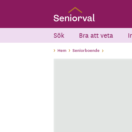
Skip
to
main
content
Sök
Bra att veta
I
Hem
Seniorboende