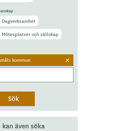
enskap
Dagverksamhet
Mötesplatser och sällskap
r
Åmåls kommun
 kan även söka