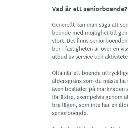
Vad är ett seniorboende?
Generellt kan man säga att sen
boende med möjlighet till gem
stort. Det finns seniorboende
bor i fastigheten är över en v
utbud av service och aktivitete
Ofta när ett boende uttrycklig
åldersgräns som du måste ha up
även bostäder på marknaden s
för äldre, exempelvis genom att
bra lägen, som inte har en åld
seniorboende.