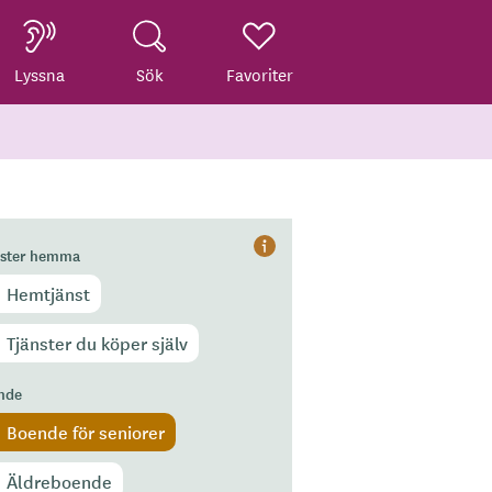
Lyssna
Sök
Favoriter
nster hemma
Hjälp
Hemtjänst
Tjänster du köper själv
nde
Boende för seniorer
Äldreboende