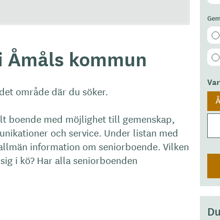
Gem
 i Åmåls kommun
Va
 det område där du söker.
llt boende med möjlighet till gemenskap,
munikationer och service. Under listan med
allmän information om seniorboende. Vilken
 sig i kö? Har alla seniorboenden
Du