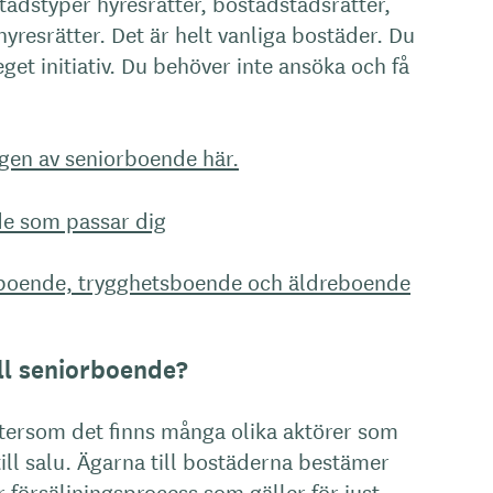
stadstyper hyresrätter, bostadstadsrätter,
yresrätter. Det är helt vanliga bostäder. Du
get initiativ. Du behöver inte ansöka och få
gen av seniorboende här.
nde som passar dig
rboende, trygghetsboende och äldreboende
ill seniorboende?
ftersom det finns många olika aktörer som
till salu. Ägarna till bostäderna bestämer
r försäljningsprocess som gäller för just