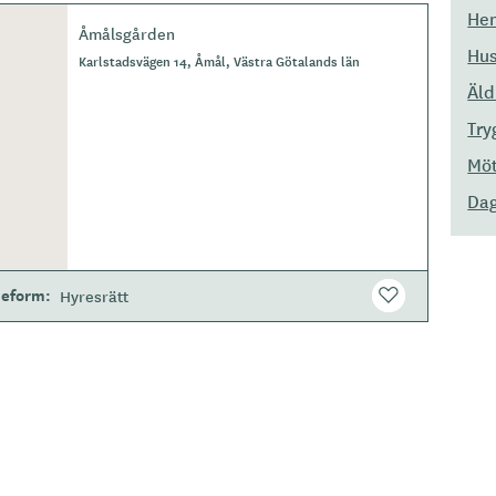
Hem
Åmålsgården
Hus
Karlstadsvägen 14, Åmål, Västra Götalands län
Äl
Try
Möt
Dag
eform
Hyresrätt