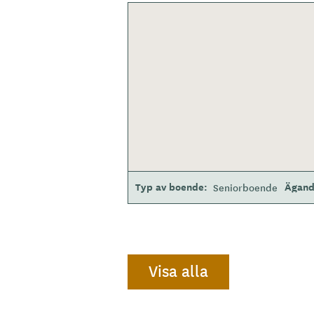
Typ av boende
Ägand
Seniorboende
Visa alla