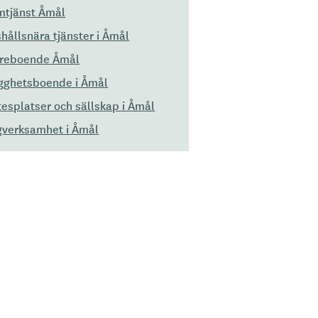
tjänst Åmål
hållsnära tjänster i Åmål
dreboende Åmål
gghetsboende i Åmål
esplatser och sällskap i Åmål
verksamhet i Åmål