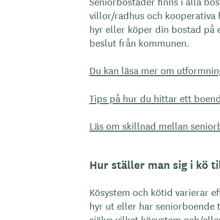
Seniorbostäder finns i alla bo
villor/radhus och kooperativa h
hyr eller köper din bostad på e
beslut från kommunen.
Du kan läsa mer om utformnin
Tips på hur du hittar ett boe
Läs om skillnad mellan senio
Hur ställer man sig i kö t
Kösystem och kötid varierar e
hyr ut eller har seniorboende 
själva vilket kösystem och/elle