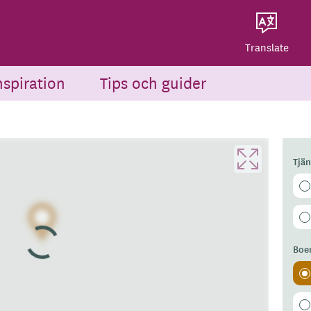
Dela på Twitter
Powered by
Translate
Dela via e-post
Translate
nspiration
Tips och guider
Tjä
Boe