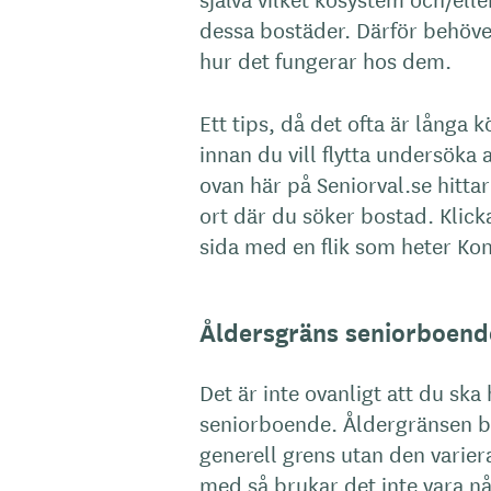
dessa bostäder. Därför behöver
hur det fungerar hos dem.
Ett tips, då det ofta är långa k
innan du vill flytta undersöka a
ovan här på Seniorval.se hitta
ort där du söker bostad. Klic
sida med en flik som heter Ko
Åldersgräns seniorboend
Det är inte ovanligt att du ska 
seniorboende. Åldergränsen bru
generell grens utan den variera
med så brukar det inte vara n