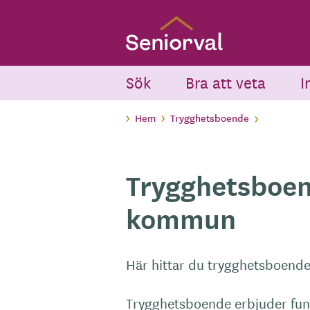
Skip
to
main
content
Sök
Bra att veta
I
Hem
Trygghetsboende
Trygghetsboen
kommun
Här hittar du trygghetsboende
Trygghetsboende erbjuder fun