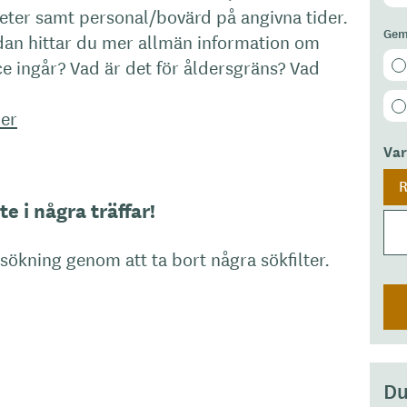
eter samt personal/bovärd på angivna tider.
Gem
an hittar du mer allmän information om
e ingår? Vad är det för åldersgräns? Vad
er
Va
R
e i några träffar!
 sökning genom att ta bort några sökfilter.
Du