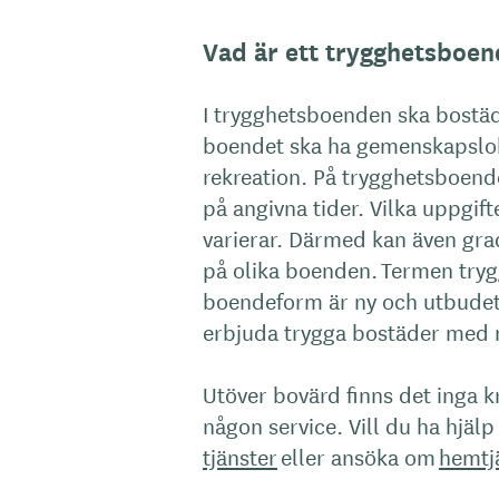
Vad är ett trygghetsboen
I trygghetsboenden ska bostäd
boendet ska ha gemenskapslok
rekreation. På trygghetsboend
på angivna tider. Vilka uppgif
varierar. Därmed kan även gra
på olika boenden. Termen tr
boendeform är ny och utbudet 
erbjuda trygga bostäder med 
Utöver bovärd finns det inga k
någon service. Vill du ha hjä
tjänster
eller ansöka om
hemtj