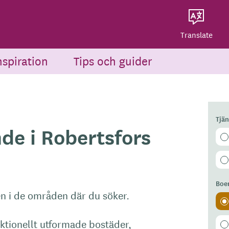
Dela på Twitter
Powered by
Translate
Dela via e-post
Translate
nspiration
Tips och guider
Tjä
de i Robertsfors
Boe
n i de områden där du söker.
ktionellt utformade bostäder,