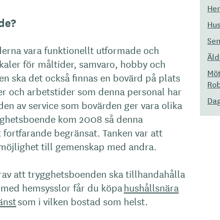
Hem
de?
Hus
Sen
erna vara funktionellt utformade och
Äld
aler för måltider, samvaro, hobby och
Möt
en ska det också finnas en bovärd på plats
Rob
ter och arbetstider som denna personal har
Dag
den av service som bovärden ger vara olika
ygghetsboende kom 2008 så denna
fortfarande begränsat. Tanken var att
möjlighet till gemenskap med andra.
rav att trygghetsboenden ska tillhandahålla
lp med hemsysslor får du köpa
hushållsnära
änst
som i vilken bostad som helst.