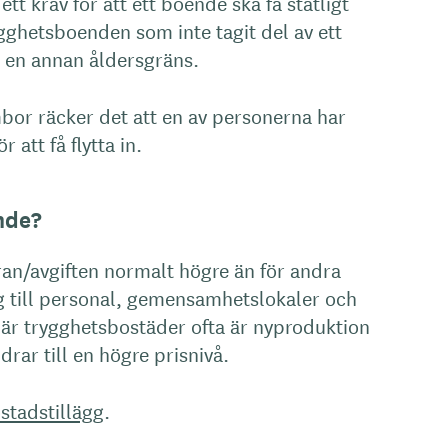
ett krav för att ett boende ska få statligt
ygghetsboenden som inte tagit del av ett
a en annan åldersgräns.
mbor räcker det att en av personerna har
 att få flytta in.
nde?
ran/avgiften normalt högre än för andra
ng till personal, gemensamhetslokaler och
 är trygghetsbostäder ofta är nyproduktion
drar till en högre prisnivå.
stadstillägg
.