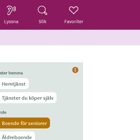
Lyssna
Sök
Favoriter
nster hemma
Hjälp
Hemtjänst
Tjänster du köper själv
nde
Boende för seniorer
Äldreboende