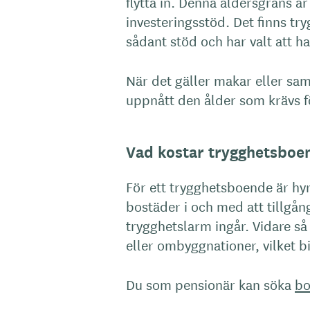
flytta in. Denna åldersgräns är 
investeringsstöd. Det finns tr
sådant stöd och har valt att h
När det gäller makar eller sa
uppnått den ålder som krävs för
Vad kostar trygghetsboe
För ett trygghetsboende är hy
bostäder i och med att tillgå
trygghetslarm ingår. Vidare så
eller ombyggnationer, vilket bi
Du som pensionär kan söka
bo