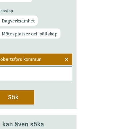
enskap
Dagverksamhet
Mötesplatser och sällskap
r
obertsfors kommun
 kan även söka