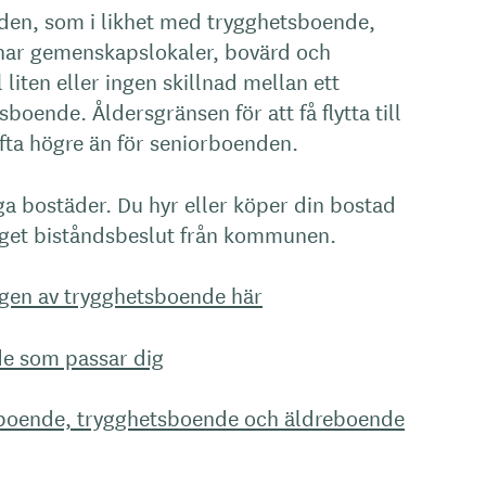
den, som i likhet med trygghetsboende,
 har gemenskapslokaler, bovärd och
l liten eller ingen skillnad mellan ett
boende. Åldersgränsen för att få flytta till
fta högre än för seniorboenden.
ga bostäder. Du hyr eller köper din bostad
inget biståndsbeslut från kommunen.
gen av trygghetsboende här
nde som passar dig
rboende, trygghetsboende och äldreboende