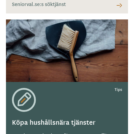
Seniorval.se:s söktjänst
Köpa hushållsnära tjänster