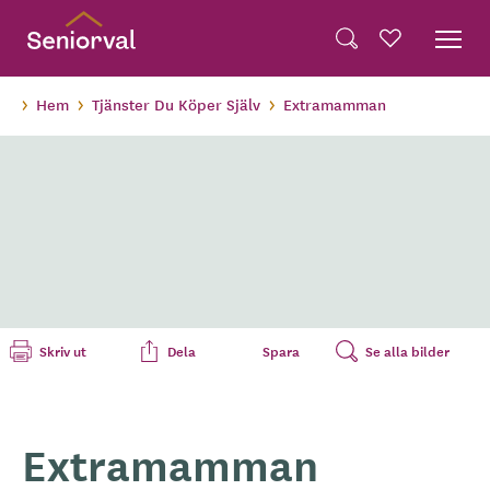
Skip
Dela på Twitter
to
Powered by
Translate
Sök
Favoriter
main
Dela via e-post
content
Hem
Tjänster Du Köper Själv
Extramamman
Skriv ut
Dela
Spara
Se alla bilder
Extramamman