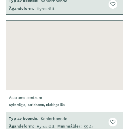
Typ av boende
Seniorboende
Ägandeform
Hyresrätt
Asarums centrum
Dyks väg 8, Karlshamn, Blekinge län
Typ av boende
Seniorboende
Ägandeform
Minimiålder
Hyresrätt
55 år