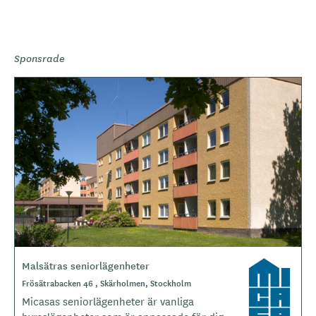
Sponsrade
Malsätras seniorlägenheter
L
o
Frösätrabacken 46 , Skärholmen, Stockholm
g
Micasas seniorlägenheter är vanliga
o