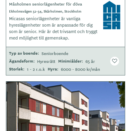
Måsholmen seniorlägenheter för döva
L
o
Ekholmsvägen 52-54, Skärholmen, Stockholm
g
Micasas seniorlägenheter är vanliga
o
hyreslägenheter som är anpassade för dig
t
som är senior. Här är det trivsamt och tryggt
y
med möjlighet till gemenskap.
p
e
Typ av boende
Seniorboende
Ägandeform
Minimiålder
Hyresrätt
65 år
Storlek
Hyra
1 - 2 r.o.k
6000 - 8000 kr/mån