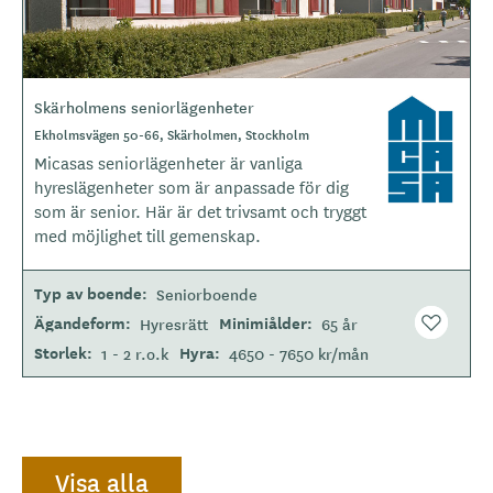
Skärholmens seniorlägenheter
L
o
Ekholmsvägen 50-66, Skärholmen, Stockholm
g
Micasas seniorlägenheter är vanliga
o
hyreslägenheter som är anpassade för dig
t
som är senior. Här är det trivsamt och tryggt
y
med möjlighet till gemenskap.
p
e
Typ av boende
Seniorboende
Ägandeform
Minimiålder
Hyresrätt
65 år
Storlek
Hyra
1 - 2 r.o.k
4650 - 7650 kr/mån
Visa alla