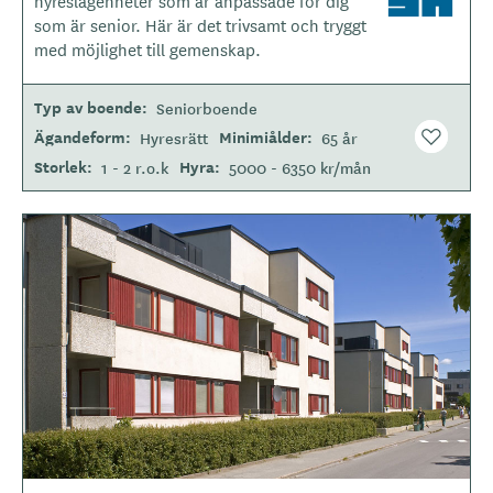
hyreslägenheter som är anpassade för dig
t
som är senior. Här är det trivsamt och tryggt
y
med möjlighet till gemenskap.
p
e
Typ av boende
Seniorboende
Ägandeform
Minimiålder
Hyresrätt
65 år
Storlek
Hyra
1 - 2 r.o.k
5000 - 6350 kr/mån