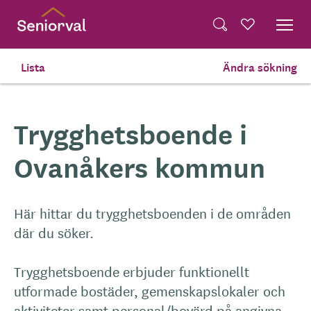
Skip
Dela på Twitter
to
Powered by
Translate
Sök
Favoriter
main
Dela via e-post
content
Lista
Ändra sökning
Hem
Trygghetsboende
Trygghetsboende i
Ovanåkers kommun
Här hittar du trygghetsboenden i de områden
där du söker.
Trygghetsboende erbjuder funktionellt
utformade bostäder, gemenskapslokaler och
aktiviteter samt personal/bovärd på angivna