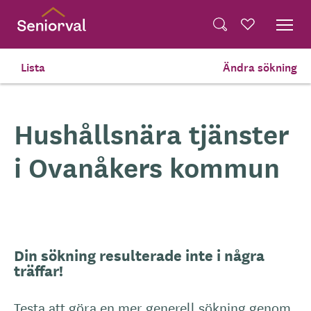
Skip
Dela på Twitter
to
Powered by
Translate
Sök
Favoriter
main
Dela via e-post
content
Lista
Ändra sökning
Hem
Tjänster Du Köper Själv
Hushållsnära tjänster
i Ovanåkers kommun
Din sökning resulterade inte i några
träffar!
Testa att göra en mer generell sökning genom