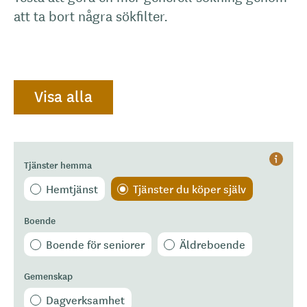
att ta bort några sökfilter.
Visa alla
Tjänster hemma
Hjälp
Hemtjänst
Tjänster du köper själv
Boende
Boende för seniorer
Äldreboende
Gemenskap
Dagverksamhet