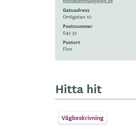
flenskommun@flen.se
Gatuadress
Orrögatan 10
Postnummer
642 32
Postort
Flen
Hitta hit
Vägbeskrivning