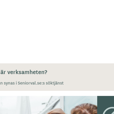
 här verksamheten?
 synas i Seniorval.se:s söktjänst