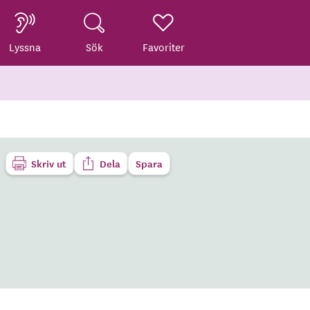
Lyssna
Sök
Favoriter
Skriv ut
Dela
Spara