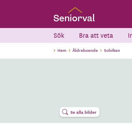
Skip
to
main
content
Sök
Bra att veta
I
Hem
Äldreboende
Solviken
Se alla bilder