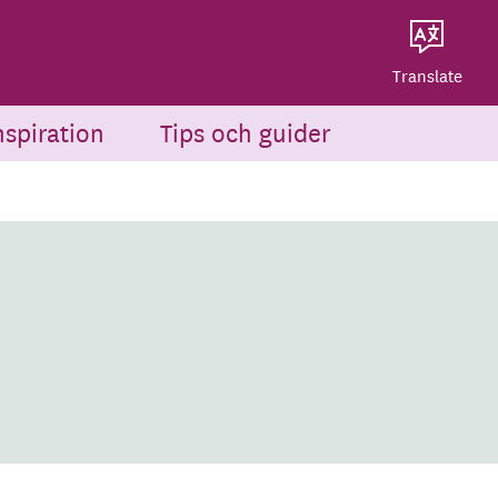
Dela på Twitter
Powered by
Translate
Dela via e-post
Translate
nspiration
Tips och guider