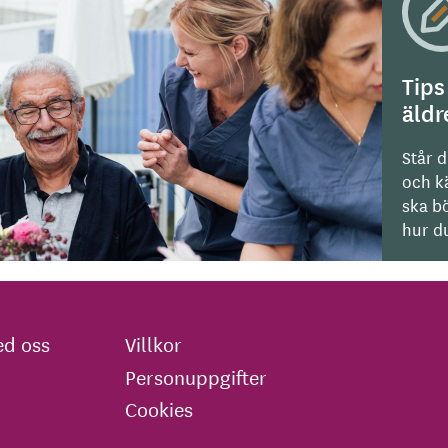
Tips
äld
Står d
och kä
ska bö
hur du
d oss
Villkor
Personuppgifter
Cookies