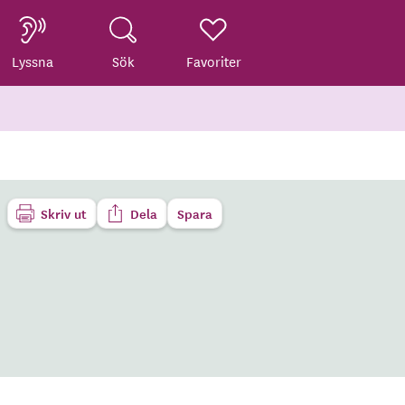
Lyssna
Sök
Favoriter
Skriv ut
Dela
Spara