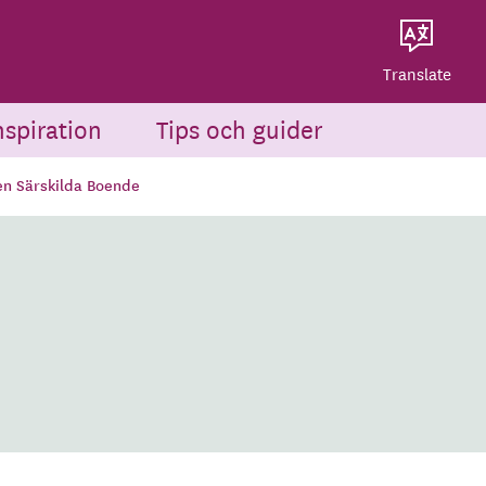
Dela på Twitter
Powered by
Translate
Dela via e-post
Translate
nspiration
Tips och guider
n Särskilda Boende