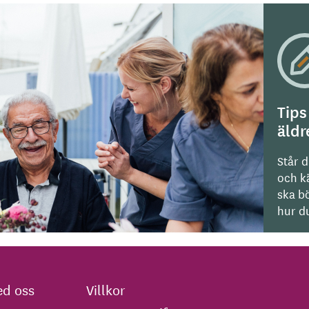
Tips
äld
Står d
och kä
ska bö
hur du
d oss
Villkor