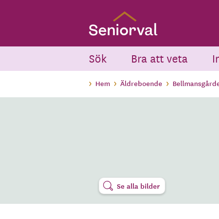
Skip
to
main
content
Sök
Bra att veta
I
Hem
Äldreboende
Bellmansgårde
Se alla bilder