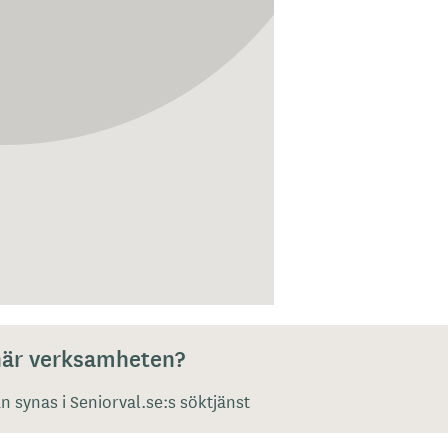
 här verksamheten?
 synas i Seniorval.se:s söktjänst