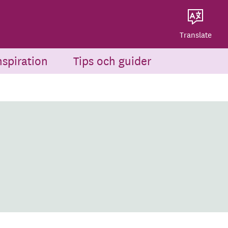
Dela på Twitter
Powered by
Translate
Dela via e-post
Translate
nspiration
Tips och guider