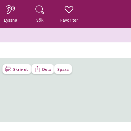
Lyssna
Sök
Favoriter
Skriv ut
Dela
Spara