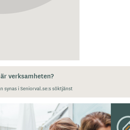
 här verksamheten?
 synas i Seniorval.se:s söktjänst