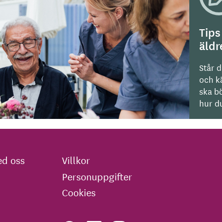
Tips
äld
Står d
och kä
ska bö
hur du
d oss
Villkor
Personuppgifter
Cookies