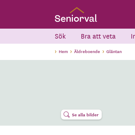
Skip
to
main
content
Sök
Bra att veta
I
Hem
Äldreboende
Gläntan
Se alla bilder