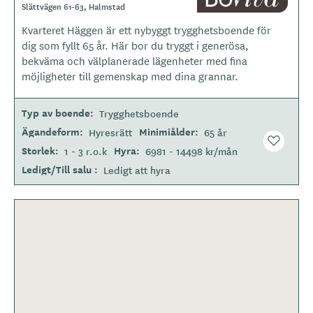
o
Slättvägen 61-63, Halmstad
g
Kvarteret Häggen är ett nybyggt trygghetsboende för
o
dig som fyllt 65 år. Här bor du tryggt i generösa,
t
bekväma och välplanerade lägenheter med fina
y
möjligheter till gemenskap med dina grannar.
p
e
Typ av boende
Trygghetsboende
Ägandeform
Minimiålder
Hyresrätt
65 år
Storlek
Hyra
1 - 3 r.o.k
6981 - 14498 kr/mån
Ledigt/Till salu
Ledigt att hyra