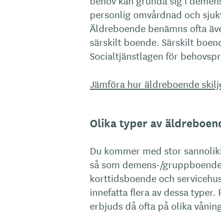
behov kan grunda sig i demens
personlig omvårdnad och sjuk
Äldreboende benämns ofta äve
särskilt boende. Särskilt boe
Socialtjänstlagen för behovsp
Jämföra hur äldreboende skilj
Olika typer av äldreboen
Du kommer med stor sannolikhe
så som demens-/gruppboende
korttidsboende och servicehu
innefatta flera av dessa typer
erbjuds då ofta på olika vånin