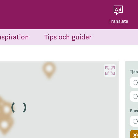
Dela på Twitter
Powered by
Translate
Dela via e-post
Translate
nspiration
Tips och guider
Tjä
Boe