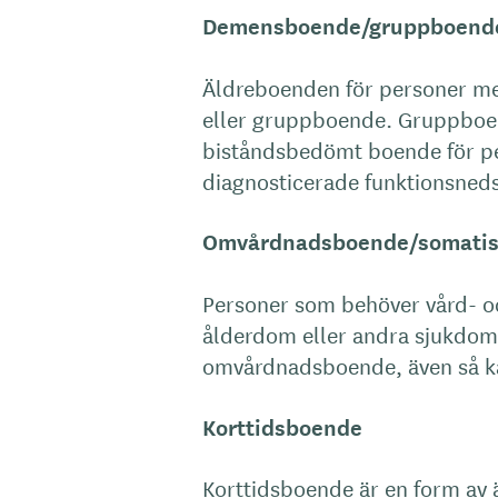
Demensboende/gruppboend
Äldreboenden för personer m
eller gruppboende. Gruppboen
biståndsbedömt boende för p
diagnosticerade funktionsneds
Omvårdnadsboende/somatis
Personer som behöver vård- o
ålderdom eller andra sjukdoma
omvårdnadsboende, även så ka
Korttidsboende
Korttidsboende är en form av