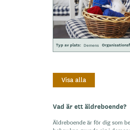
r
Typ av plats
Organisations
Demens
Visa alla
Vad är ett äldreboende?
Äldreboende är för dig som be