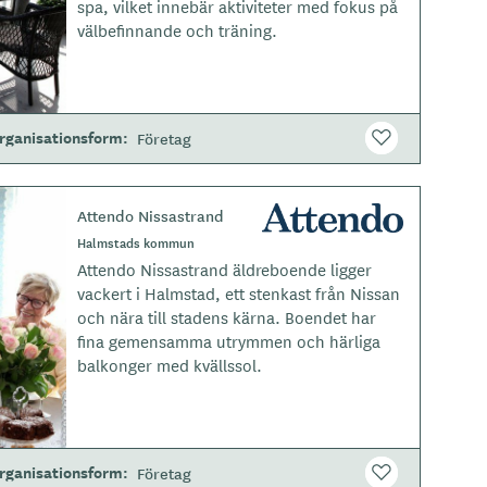
spa, vilket innebär aktiviteter med fokus på
p
välbefinnande och träning.
e
rganisationsform
Företag
Attendo Nissastrand
L
o
Halmstads kommun
g
Attendo Nissastrand äldreboende ligger
o
vackert i Halmstad, ett stenkast från Nissan
t
och nära till stadens kärna. Boendet har
y
fina gemensamma utrymmen och härliga
p
balkonger med kvällssol.
e
rganisationsform
Företag