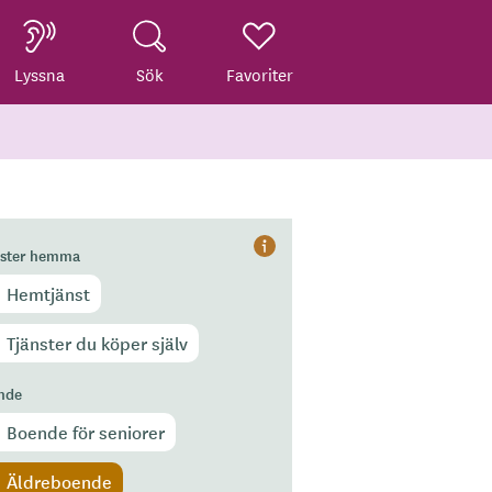
Lyssna
Sök
Favoriter
nster hemma
Hjälp
Hemtjänst
Tjänster du köper själv
nde
Boende för seniorer
Äldreboende