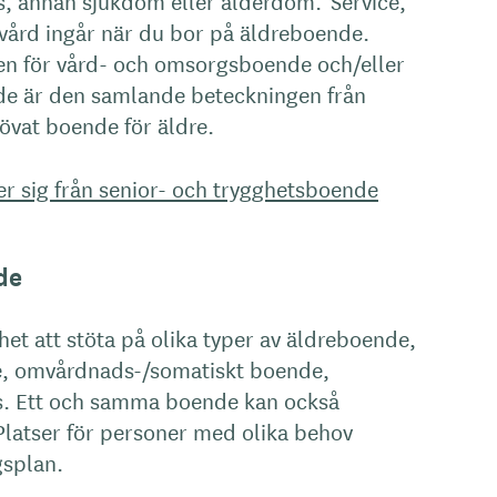
, annan sjukdom eller ålderdom. Service,
vård ingår när du bor på äldreboende.
n för vård- och omsorgsboende och/eller
nde är den samlande beteckningen från
rövat boende för äldre.
er sig från senior- och trygghetsboende
de
t att stöta på olika typer av äldreboende,
, omvårdnads-/somatiskt boende,
s. Ett och samma boende kan också
. Platser för personer med olika behov
gsplan.