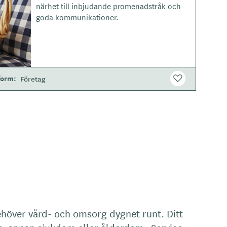
t
närhet till inbjudande promenadstråk och
y
goda kommunikationer.
p
e
form
Företag
höver vård- och omsorg dygnet runt. Ditt