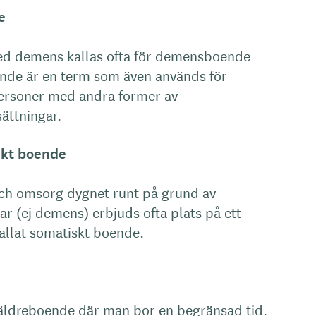
e
ed demens kallas ofta för demensboende
de är en term som även används för
ersoner med andra former av
ättningar.
kt boende
ch omsorg dygnet runt på grund av
r (ej demens) erbjuds ofta plats på ett
llat somatiskt boende.
 äldreboende där man bor en begränsad tid.