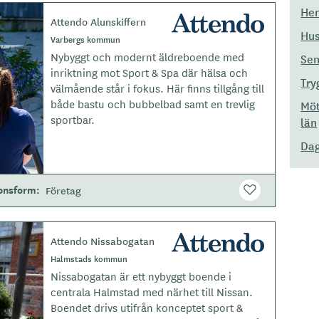
Hem
Attendo Alunskiffern
L
Hus
o
Varbergs kommun
g
Nybyggt och modernt äldreboende med
Sen
o
inriktning mot Sport & Spa där hälsa och
Try
t
välmående står i fokus. Här finns tillgång till
y
både bastu och bubbelbad samt en trevlig
Möt
p
sportbar.
län
e
Dag
onsform
Företag
Attendo Nissabogatan
L
o
Halmstads kommun
g
Nissabogatan är ett nybyggt boende i
o
centrala Halmstad med närhet till Nissan.
t
Boendet drivs utifrån konceptet sport &
y