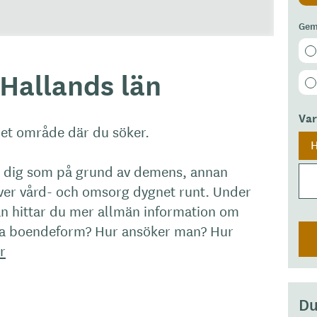
Gem
Hallands län
Va
det område där du söker.
H
r dig som på grund av demens, annan
er vård- och omsorg dygnet runt. Under
n hittar du mer allmän information om
na boendeform? Hur ansöker man? Hur
r
Du