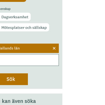
enskap
Dagverksamhet
Mötesplatser och sällskap
r
allands län
 kan även söka