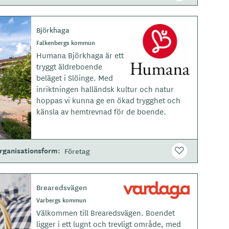
Björkhaga
L
o
Falkenbergs kommun
g
Humana Björkhaga är ett
o
tryggt äldreboende
t
beläget i Slöinge. Med
y
inriktningen halländsk kultur och natur
p
hoppas vi kunna ge en ökad trygghet och
e
känsla av hemtrevnad för de boende.
rganisationsform
Företag
Brearedsvägen
L
o
Varbergs kommun
g
Välkommen till Brearedsvägen. Boendet
o
ligger i ett lugnt och trevligt område, med