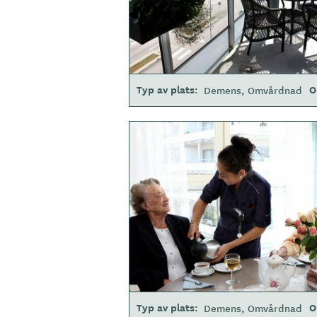
Typ av plats
O
Demens
Omvårdnad
B
i
l
d
e
r
Typ av plats
O
Demens
Omvårdnad