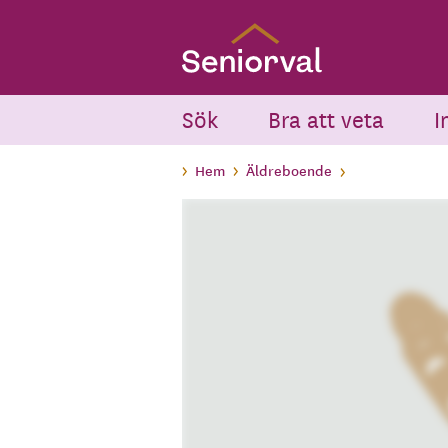
Skip
to
main
content
Sök
Bra att veta
I
Hem
Äldreboende