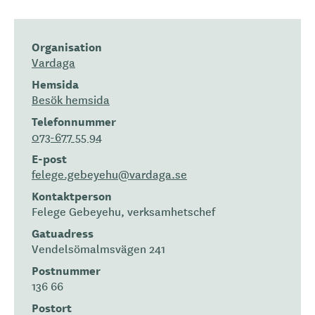
Organisation
Vardaga
Hemsida
Besök hemsida
Telefonnummer
073-677 55 94
E-post
felege.gebeyehu@vardaga.se
Kontaktperson
Felege Gebeyehu, verksamhetschef
Gatuadress
Vendelsömalmsvägen 241
Postnummer
136 66
Postort