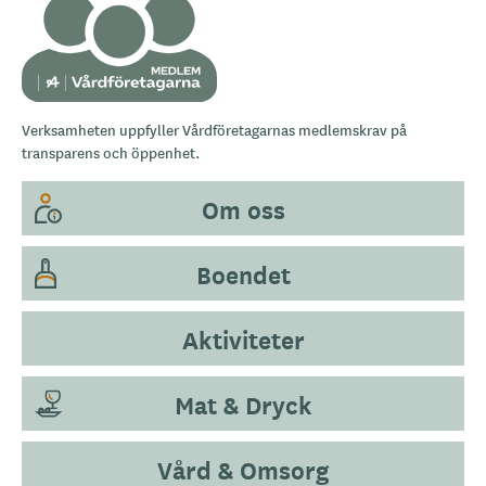
Verksamheten uppfyller Vårdföretagarnas medlemskrav på
transparens och öppenhet.
Om oss
Boendet
Aktiviteter
Mat & Dryck
Vård & Omsorg