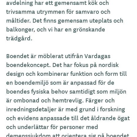
l
avdelning har ett gemensamt kök och
m
trivsamma utrymmen för samvaro och
ä
måltider. Det finns gemensam uteplats och
n
balkonger, och vi har en grönskande
b
trädgård.
e
s
Boendet är möblerat utifrån Vardagas
k
boendekoncept. Det har fokus på nordisk
r
design och kombinerar funktion och form till
i
en boendemiljö som är anpassad för de
v
boendes fysiska behov samtidigt som miljön
n
är ombonad och hemtrevlig. Färger och
i
inredningsdetaljer är med grund i forskning
n
och evidens anpassade till det åldrande ögat
g
och underlättar för personer med
demenssjukdom att orientera sig på boendet.