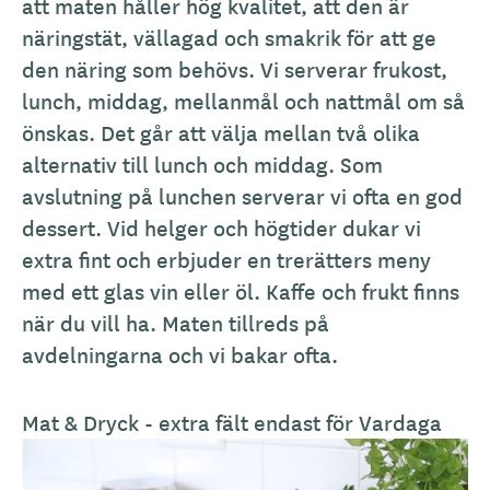
m
att maten håller hög kvalitet, att den är
ä
näringstät, vällagad och smakrik för att ge
n
den näring som behövs. Vi serverar frukost,
b
lunch, middag, mellanmål och nattmål om så
e
önskas. Det går att välja mellan två olika
s
alternativ till lunch och middag. Som
k
avslutning på lunchen serverar vi ofta en god
r
dessert. Vid helger och högtider dukar vi
i
extra fint och erbjuder en trerätters meny
v
med ett glas vin eller öl. Kaffe och frukt finns
n
när du vill ha. Maten tillreds på
i
avdelningarna och vi bakar ofta.
n
g
Mat & Dryck - extra fält endast för Vardaga