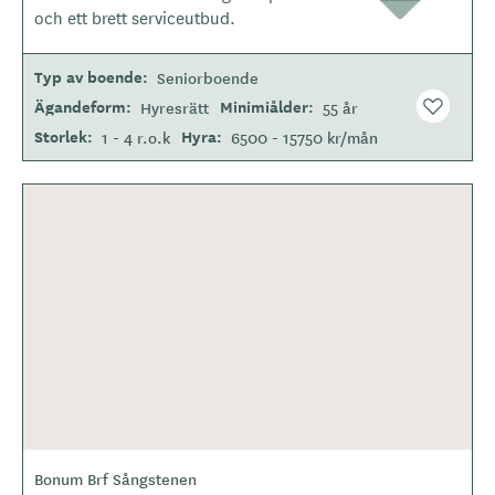
och ett brett serviceutbud.
t
y
p
Typ av boende
Seniorboende
e
Ägandeform
Minimiålder
Hyresrätt
55 år
Storlek
Hyra
1 - 4 r.o.k
6500 - 15750 kr/mån
Bonum Brf Sångstenen