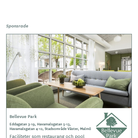
Sponsrade
Bellevue Park
L
o
Eddagatan 3-19, Havamalsgatan 5-13,
Havamalsgatan 4-12, Stadsområde Väster, Malmö
g
Faciliteter som restaurang och pool
o