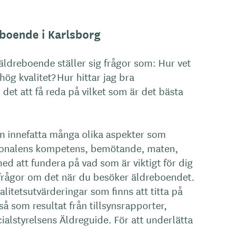
boende i Karlsborg
tt äldreboende ställer sig frågor som: Hur vet
ög kvalitet? Hur hittar jag bra
det att få reda på vilket som är det bästa
n innefatta många olika aspekter som
sonalens kompetens, bemötande, maten,
med att fundera på vad som är viktigt för dig
l frågor om det när du besöker äldreboendet.
litetsutvärderingar som finns att titta på
så som resultat från tillsynsrapporter,
alstyrelsens Äldreguide. För att underlätta