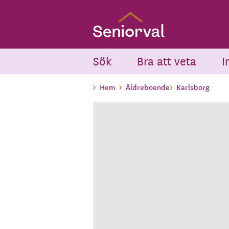
Skip
to
main
content
Sök
Bra att veta
I
Hem
Äldreboende
Karlsborg