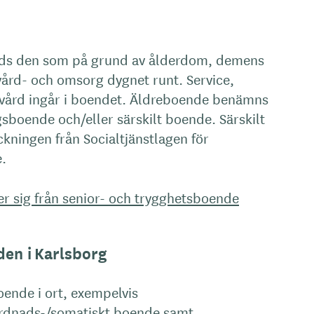
uds den som på grund av ålderdom, demens
ård- och omsorg dygnet runt. Service,
vård ingår i boendet. Äldreboende benämns
sboende och/eller särskilt boende. Särskilt
ningen från Socialtjänstlagen för
.
er sig från senior- och trygghetsboende
den i Karlsborg
oende i ort, exempelvis
dnads-/somatiskt boende samt