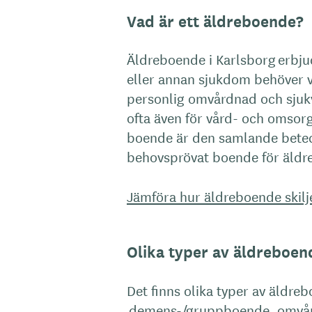
Vad är ett äldreboende?
Äldreboende i Karlsborg erbj
eller annan sjukdom behöver v
personlig omvårdnad och sjuk
ofta även för vård- och omsorg
boende är den samlande beteck
behovsprövat boende för äldre
Jämföra hur äldreboende skilj
Olika typer av äldreboen
Det finns olika typer av äldreb
demens-/gruppboende, omvår