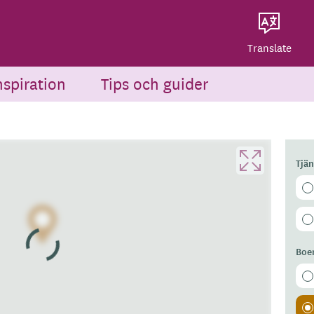
Dela på Twitter
Powered by
Translate
Dela via e-post
Translate
nspiration
Tips och guider
Tjä
Boe