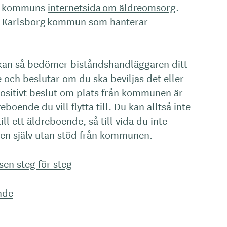
rg kommuns
internetsida om äldreomsorg
.
i Karlsborg kommun som hanterar
ökan så bedömer biståndshandläggaren ditt
och beslutar om du ska beviljas det eller
t positivt beslut om plats från kommunen är
reboende du vill flytta till. Du kan alltså inte
 till ett äldreboende, så till vida du inte
tsen själv utan stöd från kommunen.
en steg för steg
nde