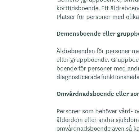
korttidsboende. Ett äldreboen
Platser för personer med olika
Demensboende eller gruppbo
Äldreboenden för personer m
eller gruppboende. Gruppboen
boende för personer med andr
diagnosticerade funktionsneds
Omvårdnadsboende eller som
Personer som behöver vård- o
ålderdom eller andra sjukdoma
omvårdnadsboende även så kal