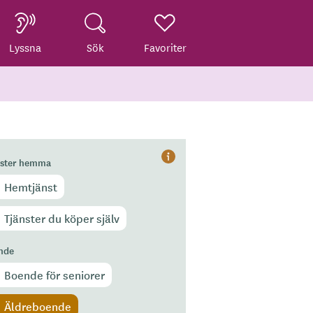
Lyssna
Sök
Favoriter
nster hemma
Hjälp
Hemtjänst
Tjänster du köper själv
nde
Boende för seniorer
Äldreboende