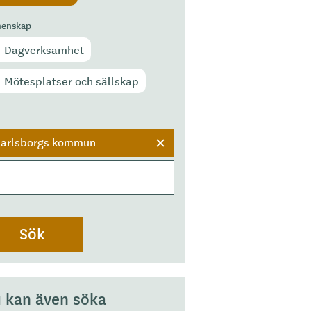
enskap
Dagverksamhet
Mötesplatser och sällskap
r
arlsborgs kommun
 kan även söka