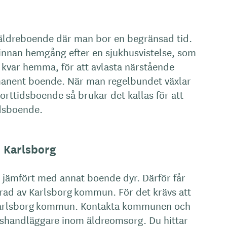
 äldreboende där man bor en begränsad tid.
 innan hemgång efter en sjukhusvistelse, som
bo kvar hemma, för att avlasta närstående
rmanent boende. När man regelbundet växlar
rttidsboende så brukar det kallas för att
rdsboende.
 Karlsborg
r jämfört med annat boende dyr. Därför får
erad av Karlsborg kommun. För det krävs att
 Karlsborg kommun. Kontakta kommunen och
dshandläggare inom äldreomsorg. Du hittar