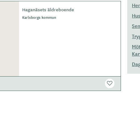
Hem
Haganäsets äldreboende
Hus
Karlsborgs kommun
Sen
Try
Möt
Kar
Dag