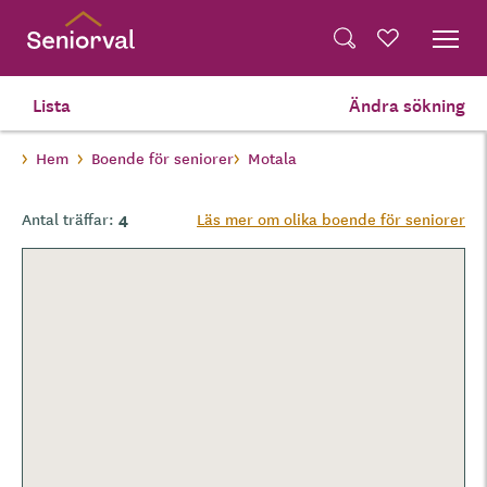
Skip
Dela på Twitter
to
Powered by
Translate
Sök
Favoriter
main
Dela via e-post
content
Lista
Ändra sökning
Hem
Boende för seniorer
Motala
4
Antal träffar:
Läs mer om olika boende för seniorer