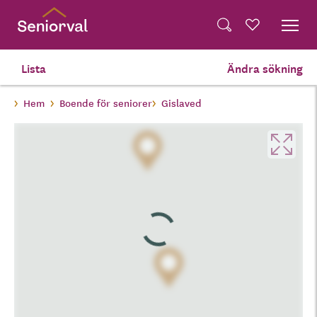
Skip
Dela på Twitter
to
Powered by
Translate
Sök
Favoriter
main
Dela via e-post
content
Lista
Ändra sökning
Hem
Boende för seniorer
Gislaved