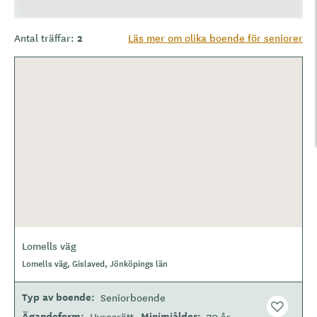
2
Antal träffar:
Läs mer om olika boende för seniorer
Lomells väg
Lomells väg, Gislaved, Jönköpings län
Typ av boende
Seniorboende
Ägandeform
Minimiålder
Hyresrätt
70 år