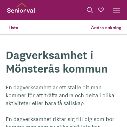
Skip
Dela på Twitter
to
Powered by
Translate
Sök
Favoriter
main
Dela via e-post
content
Lista
Ändra sökning
Hem
Dagverksamhet
Dagverksamhet i
Mönsterås kommun
En dagverksamhet är ett ställe dit man
kommer för att träffa andra och delta i olika
aktiviteter eller bara få sällskap.
En dagverksamhet riktar sig till dig som bor
hemma men som av olika skäl inte har