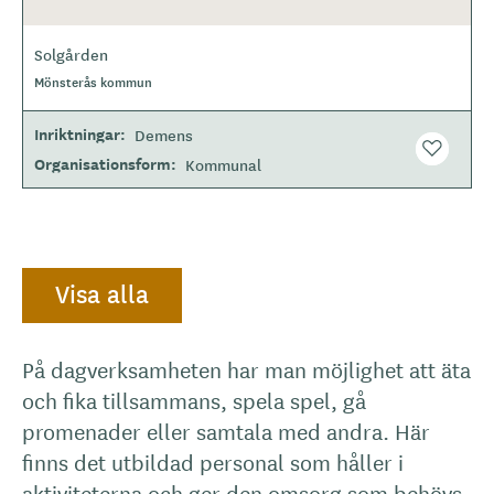
Solgården
O
Mönsterås kommun
m
r
å
Inriktningar
Demens
d
e
Organisationsform
Kommunal
Visa alla
På dagverksamheten har man möjlighet att äta
och fika tillsammans, spela spel, gå
promenader eller samtala med andra. Här
finns det utbildad personal som håller i
aktiviteterna och ger den omsorg som behövs.