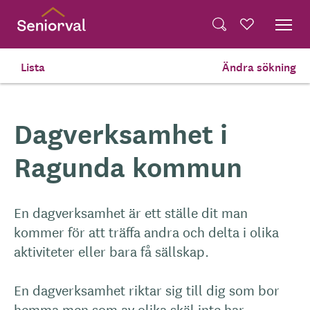
Skip
Dela på Twitter
to
Powered by
Translate
Sök
Favoriter
main
Dela via e-post
content
Lista
Ändra sökning
Hem
Dagverksamhet
Dagverksamhet i
Ragunda kommun
En dagverksamhet är ett ställe dit man
kommer för att träffa andra och delta i olika
aktiviteter eller bara få sällskap.
En dagverksamhet riktar sig till dig som bor
hemma men som av olika skäl inte har