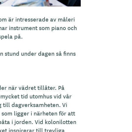
om är intresserade av måleri
i har instrument som piano och
spela på.
n stund under dagen så finns
r när vädret tillåter. På
 mycket tid utomhus vid vår
g till dagverksamheten. Vi
 som ligger i närheten för att
åta i jorden. Vid kolonilotten
ket inspirerar till trevliga