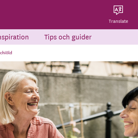
Dela på Twitter
Powered by
Translate
Dela via e-post
Translate
nspiration
Tips och guider
schiöld