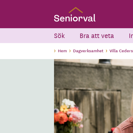
Skip
to
main
content
Sök
Bra att veta
I
Hem
Dagverksamhet
Villa Ceder