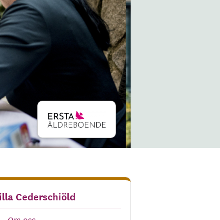
illa Cederschiöld
Om oss