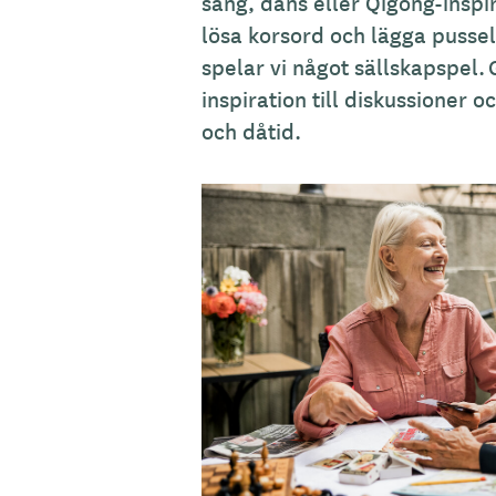
sång, dans eller Qigong-inspi
lösa korsord och lägga pusse
spelar vi något sällskapspel
inspiration till diskussioner 
och dåtid.