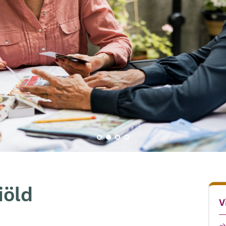
iöld
V