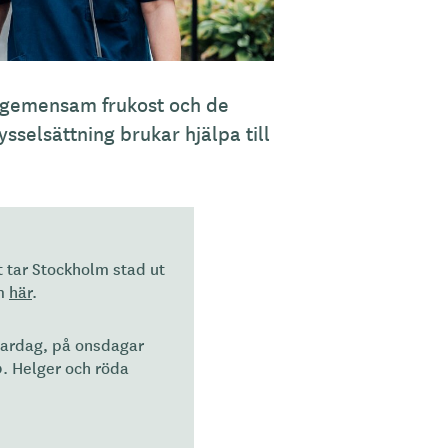
 gemensam frukost och de
sselsättning brukar hjälpa till
t tar Stockholm stad ut
om
här
.
vardag, på onsdagar
. Helger och röda