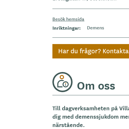
Besök hemsida
Inriktningar
Demens
Har du frågor? Kontakt
Om oss
Till dagverksamheten på Vil
dig med demenssjukdom men
närstående.