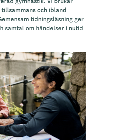
rerad gymnastik. Vi brukar
l tillsammans och ibland
. Gemensam tidningsläsning ger
och samtal om händelser i nutid