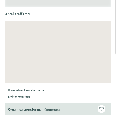
1
Antal träffar:
Kvarnbacken demens
O
Nybro kommun
m
r
å
Organisationsform
Kommunal
d
e