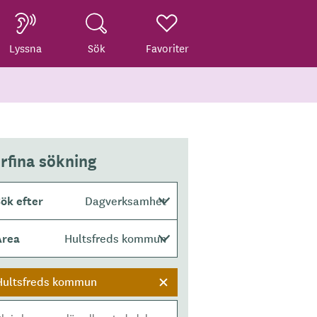
Lyssna
Sök
Favoriter
rfina sökning
ök efter
Dagverksamhet
Area
Hultsfreds kommun
Hultsfreds kommun