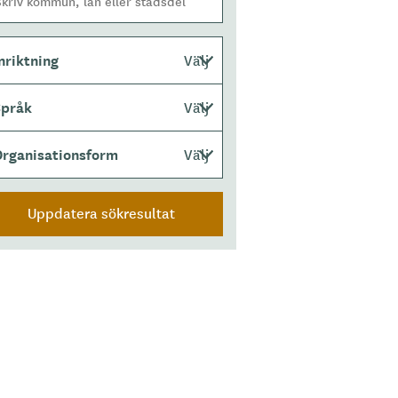
nriktning
Välj
Språk
Välj
Organisationsform
Välj