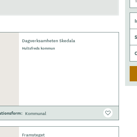
I
Dagverksamheten Skedala
O
Hultsfreds kommun
m
r
å
d
e
ationsform
Kommunal
Framsteget