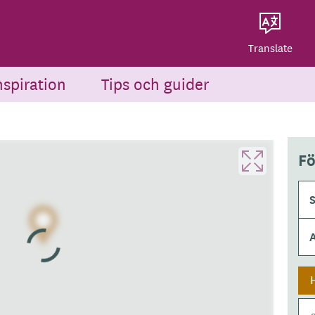
Dela på Twitter
Powered by
Translate
Dela via e-post
Translate
nspiration
Tips och guider
Fö
S