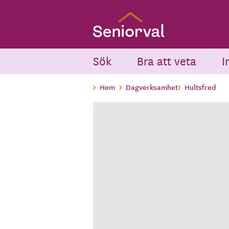
Skip
to
main
content
Sök
Bra att veta
I
Hem
Dagverksamhet
Hultsfred