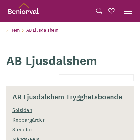
Skip
Dela på Twitter
to
Powered by
Translate
Sök
Favoriter
main
Dela via e-post
content
Hem
AB Ljusdalshem
AB Ljusdalshem
AB Ljusdalshem Trygghetsboende
Solsidan
Koppargården
Stenebo
Mångs-Pers