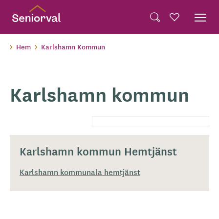
Skip
Dela på Twitter
to
Powered by
Translate
Sök
Favoriter
main
Dela via e-post
content
Hem
Karlshamn Kommun
Karlshamn kommun
Karlshamn kommun Hemtjänst
Karlshamn kommunala hemtjänst