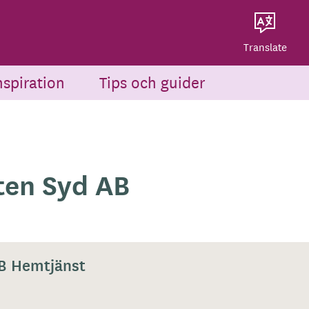
Dela på Twitter
Powered by
Translate
Dela via e-post
Translate
nspiration
Tips och guider
ten Syd AB
B Hemtjänst