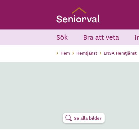
Skip
to
main
content
Sök
Bra att veta
I
Hem
Hemtjänst
ENSA Hemtjänst
Se alla bilder