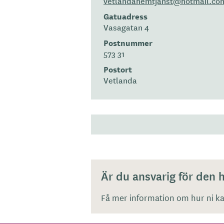
vetlandahemtjanst@hotmail.co
Gatuadress
Vasagatan 4
Postnummer
573 31
Postort
Vetlanda
Är du ansvarig för den
Få mer information om hur ni kan