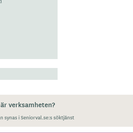
m
 här verksamheten?
 synas i Seniorval.se:s söktjänst