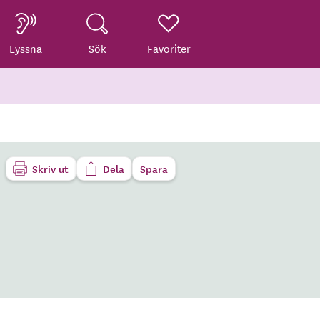
Lyssna
Sök
Favoriter
Skriv ut
Dela
Spara