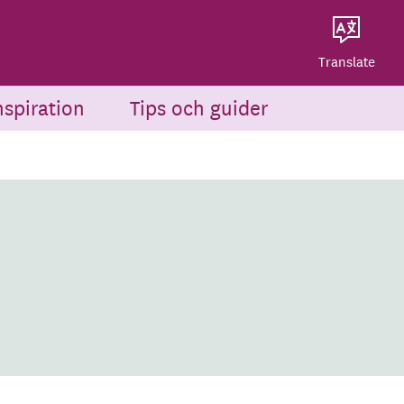
Dela på Twitter
Powered by
Translate
Dela via e-post
Translate
nspiration
Tips och guider