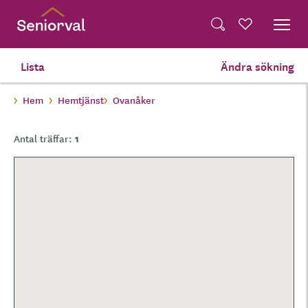
Skip
Dela på Twitter
to
Powered by
Translate
Sök
Favoriter
main
Dela via e-post
content
Lista
Ändra sökning
Hem
Hemtjänst
Ovanåker
1
Antal träffar: