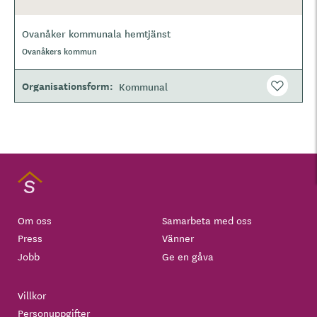
Ovanåker kommunala hemtjänst
O
Ovanåkers kommun
m
r
å
Organisationsform
Kommunal
d
e
Om oss
Samarbeta med oss
Press
Vänner
Jobb
Ge en gåva
Villkor
Personuppgifter