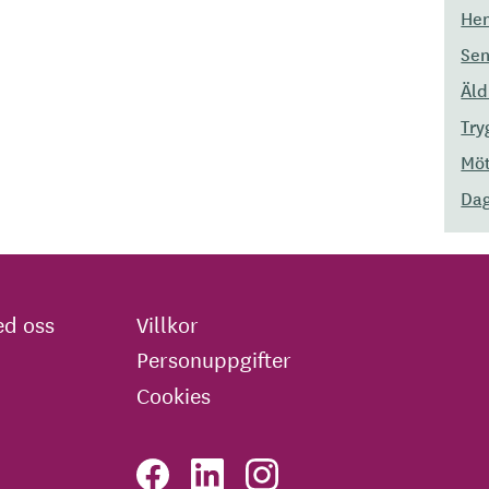
Hem
Sen
Äld
Try
Möt
Dag
d oss
Villkor
Personuppgifter
Cookies