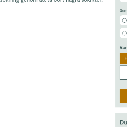
Gem
Va
H
Du