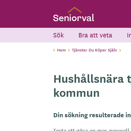
Skip
to
main
content
Sök
Bra att veta
I
Hem
Tjänster Du Köper Själv
Hushållsnära t
kommun
Din sökning resulterade int
Testa att göra en mer generell