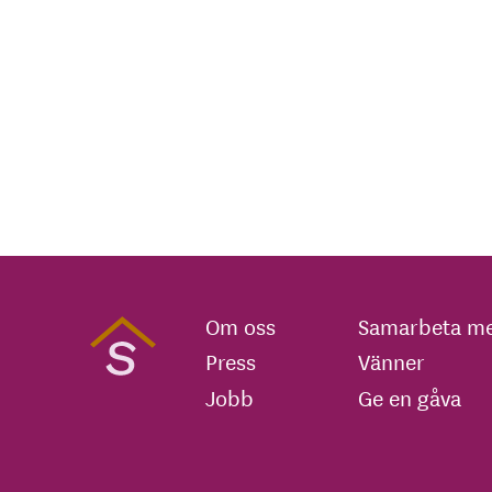
Om oss
Samarbeta me
Press
Vänner
Jobb
Ge en gåva