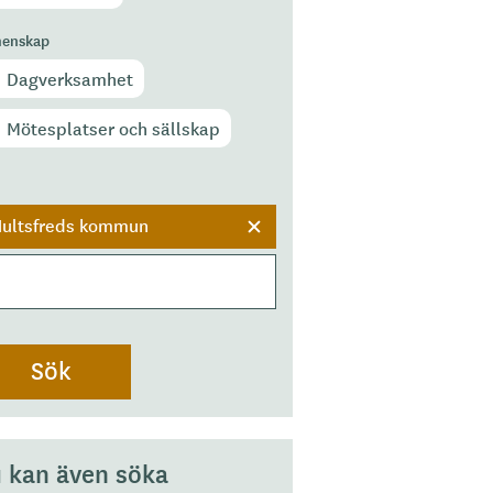
enskap
Dagverksamhet
Mötesplatser och sällskap
r
ultsfreds kommun
 kan även söka