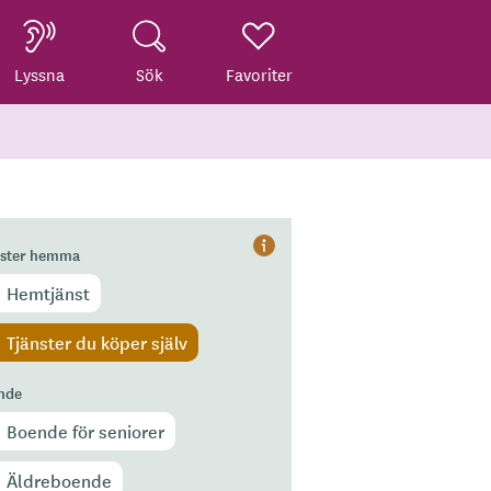
Lyssna
Sök
Favoriter
nster hemma
Hjälp
Hemtjänst
Tjänster du köper själv
nde
Boende för seniorer
Äldreboende