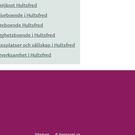
tjänst Hultsfred
iorboende i Hultsfred
reboende Hultsfred
gghetsboende i Hultsfred
esplatser och sällskap i Hultsfred
verksamhet i Hultsfred
Sitemap
© Seniorval.se