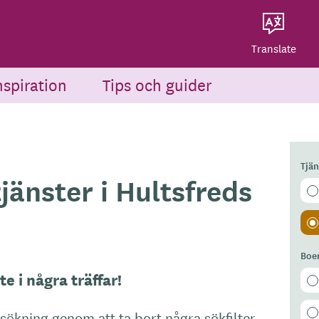
Dela på Twitter
Powered by
Translate
Dela via e-post
Translate
nspiration
Tips och guider
Tjä
jänster i Hultsfreds
Boe
e i några träffar!
 sökning genom att ta bort några sökfilter.