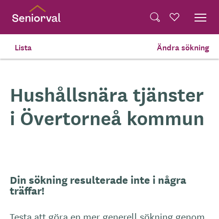
Skip
Dela på Twitter
to
Powered by
Translate
Sök
Favoriter
main
Dela via e-post
content
Lista
Ändra sökning
Hem
Tjänster Du Köper Själv
Hushållsnära tjänster
i Övertorneå kommun
Din sökning resulterade inte i några
träffar!
Testa att göra en mer generell sökning genom