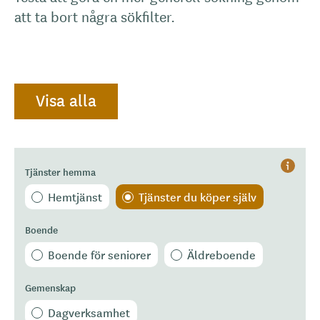
att ta bort några sökfilter.
Visa alla
Tjänster hemma
Hjälp
Hemtjänst
Tjänster du köper själv
Boende
Boende för seniorer
Äldreboende
Gemenskap
Dagverksamhet