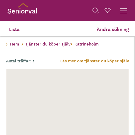
Skip
Dela på Twitter
to
Powered by
Translate
Sök
Favoriter
main
Dela via e-post
content
Lista
Ändra sökning
Hem
Tjänster du köper själv
Katrineholm
1
Antal träffar:
Läs mer om tjänster du köper själv