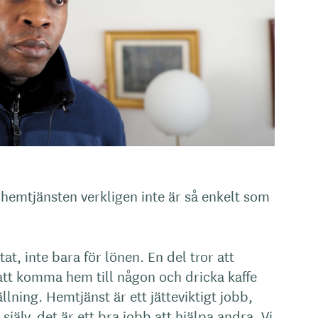
i hemtjänsten verkligen inte är så enkelt som
at, inte bara för lönen. En del tror att
att komma hem till någon och dricka kaffe
ällning. Hemtjänst är ett jätteviktigt jobb,
själv, det är ett bra jobb att hjälpa andra. Vi