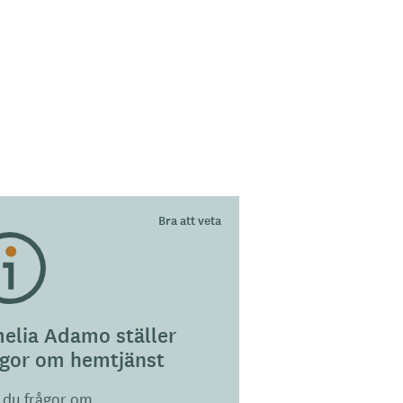
elia Adamo ställer
ågor om hemtjänst
 du frågor om