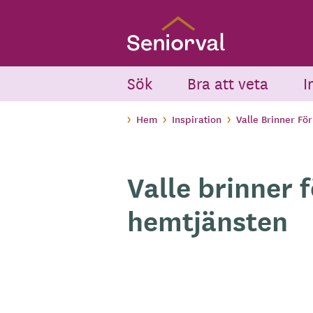
Skip
to
main
content
Sök
Bra att veta
I
Hem
Inspiration
Valle Brinner Fö
Valle brinner f
hemtjänsten