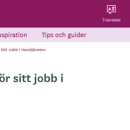
Dela på Twitter
Powered by
Translate
Dela via e-post
Translate
nspiration
Tips och guider
r Sitt Jobb I Hemtjänsten
ör sitt jobb i