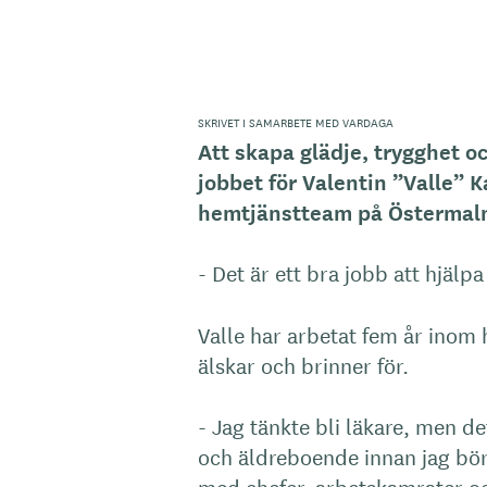
SKRIVET I SAMARBETE MED VARDAGA
Att skapa glädje, trygghet oc
jobbet för Valentin ”Valle” 
hemtjänstteam på Östermal
- Det är ett bra jobb att hjälp
Valle har arbetat fem år inom
älskar och brinner för.
- Jag tänkte bli läkare, men de
och äldreboende innan jag börj
med chefer, arbetskamrater oc