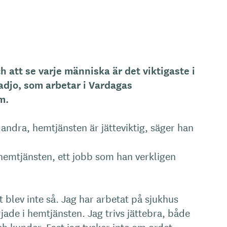
h att se varje människa är det viktigaste i
Kadjo, som arbetar i Vardagas
m.
a andra, hemtjänsten är jätteviktig, säger han
 hemtjänsten, ett jobb som han verkligen
t blev inte så. Jag har arbetat på sjukhus
ade i hemtjänsten. Jag trivs jättebra, både
h kunder. Fast jag tycker inte om ordet