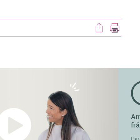
Dela
Skriv
ut
Am
fr
Har