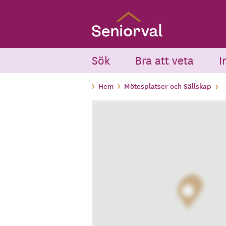
Skip
to
main
content
Sök
Bra att veta
I
Hem
Mötesplatser och Sällskap