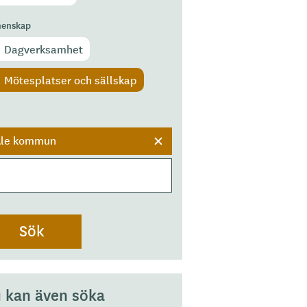
enskap
Dagverksamhet
Mötesplatser och sällskap
r
Ale kommun
 kan även söka