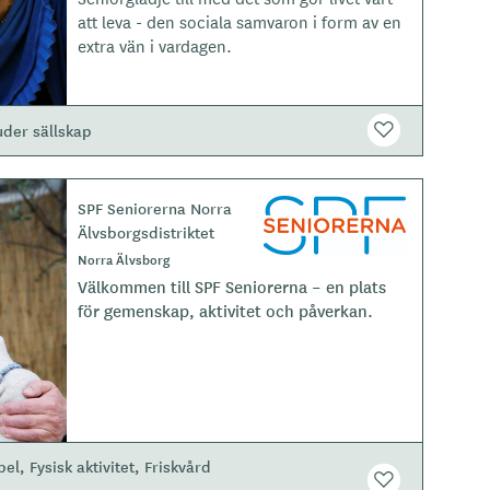
p
att leva - den sociala samvaron i form av en
e
extra vän i vardagen.
uder sällskap
SPF Seniorerna Norra
L
Älvsborgsdistriktet
o
g
Norra Älvsborg
o
Välkommen till SPF Seniorerna – en plats
t
för gemenskap, aktivitet och påverkan.
y
p
e
pel
Fysisk aktivitet
Friskvård