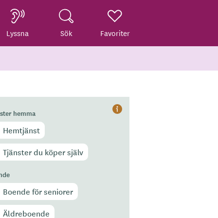
Lyssna
Sök
Favoriter
nster hemma
Hjälp
Hemtjänst
Tjänster du köper själv
nde
Boende för seniorer
Äldreboende