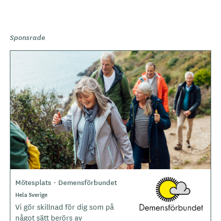
Sponsrade
B
i
l
d
e
r
Mötesplats - Demensförbundet
L
o
Hela Sverige
g
Vi gör skillnad för dig som på
o
något sätt berörs av