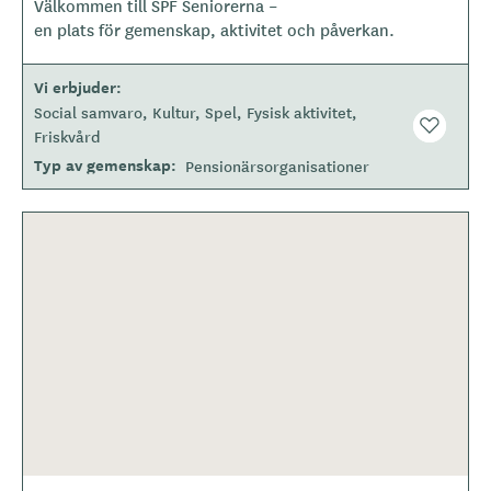
Välkommen till SPF Seniorerna –
o
en plats för gemenskap, aktivitet och påverkan.
t
y
Vi erbjuder
p
Social samvaro
Kultur
Spel
Fysisk aktivitet
e
Friskvård
Typ av gemenskap
Pensionärsorganisationer