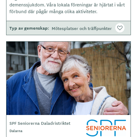
t
demenssjukdom. Våra lokala föreningar är hjärtat i vårt
y
förbund där pågår många olika aktiviteter.
p
e
Typ av gemenskap
Mötesplatser och träffpunkter
B
i
l
d
e
r
SPF Seniorerna Daladristriktet
L
o
Dalarna
g