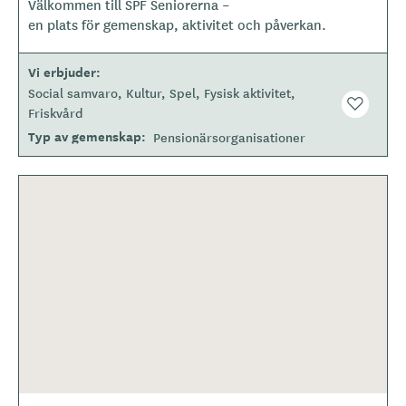
Välkommen till SPF Seniorerna –
o
en plats för gemenskap, aktivitet och påverkan.
t
y
Vi erbjuder
p
Social samvaro
Kultur
Spel
Fysisk aktivitet
e
Friskvård
Typ av gemenskap
Pensionärsorganisationer