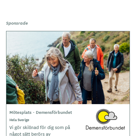
Sponsrade
B
i
l
d
e
r
Mötesplats - Demensförbundet
L
o
Hela Sverige
g
Vi gör skillnad för dig som på
o
något sätt berörs av