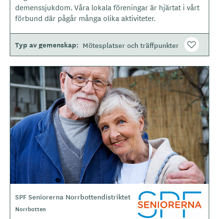
t
demenssjukdom. Våra lokala föreningar är hjärtat i vårt
y
förbund där pågår många olika aktiviteter.
p
e
Typ av gemenskap
Mötesplatser och träffpunkter
B
i
l
d
e
r
SPF Seniorerna Norrbottendistriktet
L
o
Norrbotten
g