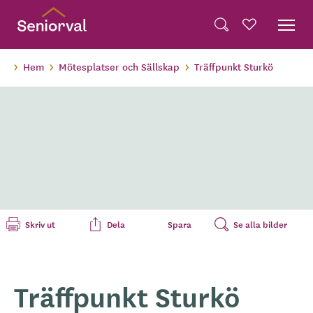
Skip
Dela på Twitter
to
Powered by
Translate
Sök
Favoriter
main
Dela via e-post
content
Hem
Mötesplatser och Sällskap
Träffpunkt Sturkö
Skriv ut
Dela
Spara
Se alla bilder
Träffpunkt Sturkö