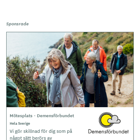
Sponsrade
B
i
l
d
e
r
Mötesplats - Demensförbundet
L
o
Hela Sverige
g
Vi gör skillnad för dig som på
o
något sätt berörs av