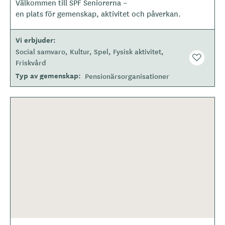
Välkommen till SPF Seniorerna –
o
en plats för gemenskap, aktivitet och påverkan.
t
y
Vi erbjuder
p
Social samvaro
Kultur
Spel
Fysisk aktivitet
e
Friskvård
Typ av gemenskap
Pensionärsorganisationer