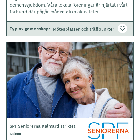
t
demenssjukdom. Våra lokala föreningar är hjärtat i vårt
y
förbund där pågår många olika aktiviteter.
p
e
Typ av gemenskap
Mötesplatser och träffpunkter
B
i
l
d
e
r
SPF Seniorerna Kalmardistriktet
L
o
Kalmar
g