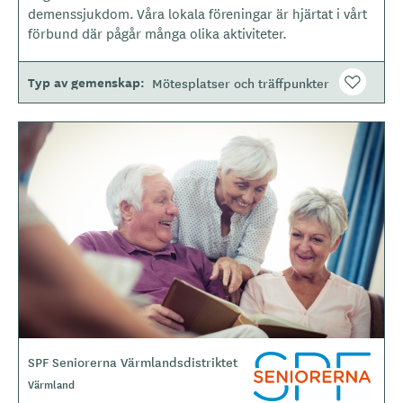
t
demenssjukdom. Våra lokala föreningar är hjärtat i vårt
y
förbund där pågår många olika aktiviteter.
p
e
Typ av gemenskap
Mötesplatser och träffpunkter
B
i
l
d
e
r
SPF Seniorerna Värmlandsdistriktet
L
o
Värmland
g