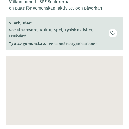
Välkommen till SPF Seniorerna –
o
en plats för gemenskap, aktivitet och påverkan.
t
y
Vi erbjuder
p
Social samvaro
Kultur
Spel
Fysisk aktivitet
e
Friskvård
Typ av gemenskap
Pensionärsorganisationer