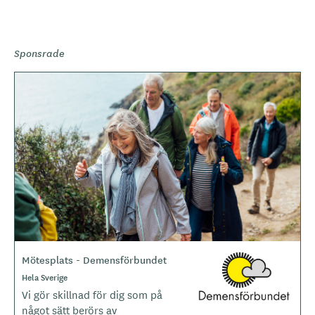
Sponsrade
B
i
l
d
e
r
Mötesplats - Demensförbundet
L
o
Hela Sverige
g
Vi gör skillnad för dig som på
o
något sätt berörs av