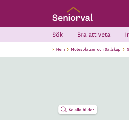
Skip
to
main
content
Sök
Bra att veta
I
Hem
Mötesplatser och Sällskap
G
Se alla bilder