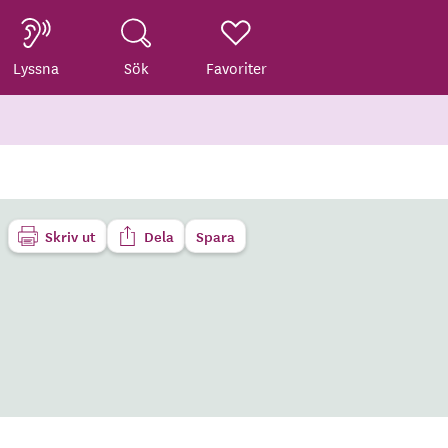
Lyssna
Sök
Favoriter
Skriv ut
Dela
Spara