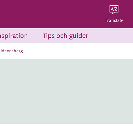
Dela på Twitter
Powered by
Translate
Dela via e-post
Translate
nspiration
Tips och guider
ideonsberg