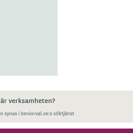
 här verksamheten?
 synas i Seniorval.se:s söktjänst