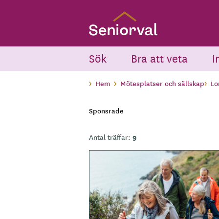
Skip
to
main
content
Sök
Bra att veta
I
Hem
Mötesplatser och sällskap
L
Sponsrade
9
Antal träffar:
B
i
l
d
e
r