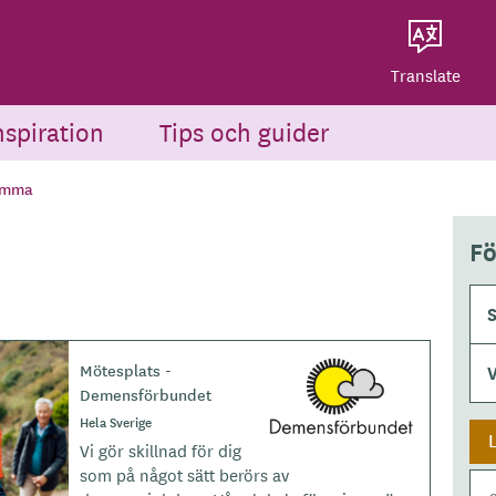
Dela på Twitter
Powered by
Translate
Dela via e-post
Translate
nspiration
Tips och guider
omma
Fö
Mötesplats -
L
Demensförbundet
o
g
Hela Sverige
o
Vi gör skillnad för dig
t
som på något sätt berörs av
y