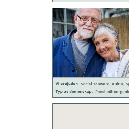
B
i
l
d
e
r
Vi erbjuder
Social samvaro
Kultur
S
Typ av gemenskap
Pensionärsorgani