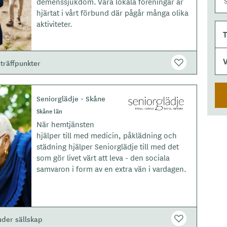
demenssjukdom. Våra lokala föreningar är
p
hjärtat i vårt förbund där pågår många olika
e
aktiviteter.
V
träffpunkter
Seniorglädje - Skåne
L
o
Skåne län
g
När hemtjänsten
o
hjälper till med medicin, påklädning och
t
städning hjälper Seniorglädje till med det
y
som gör livet värt att leva - den sociala
p
samvaron i form av en extra vän i vardagen.
e
uder sällskap