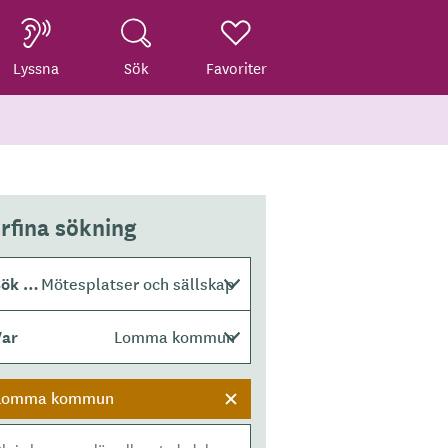
Lyssna
Sök
Favoriter
rfina sökning
Sök efter
Mötesplatser och sällskap
Var
Lomma kommun
Lomma kommun