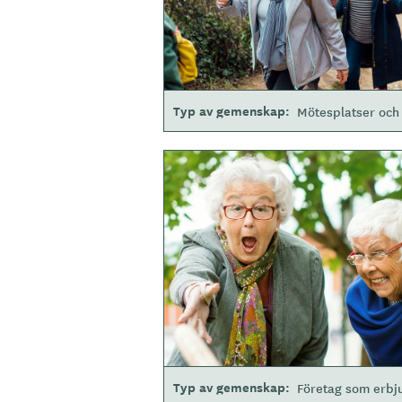
Typ av gemenskap
Mötesplatser och 
B
i
l
d
e
r
Typ av gemenskap
Företag som erbj