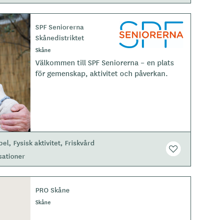
SPF Seniorerna
L
Skånedistriktet
o
g
Skåne
o
Välkommen till SPF Seniorerna – en plats
t
för gemenskap, aktivitet och påverkan.
y
p
e
pel
Fysisk aktivitet
Friskvård
sationer
PRO Skåne
Skåne