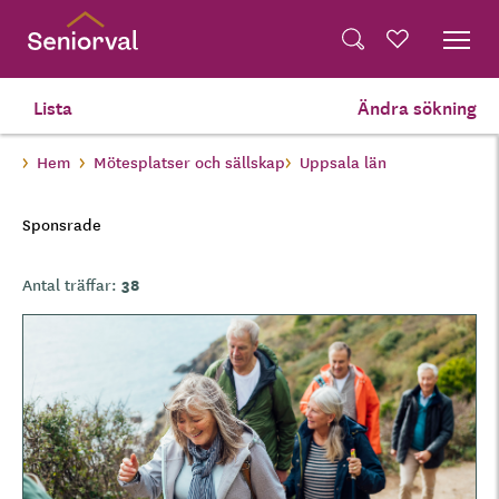
Skip
Dela på Twitter
to
Powered by
Translate
Sök
Favoriter
main
Dela via e-post
content
Lista
Ändra sökning
Hem
Mötesplatser och sällskap
Uppsala län
Sponsrade
38
Antal träffar:
B
i
l
d
e
r