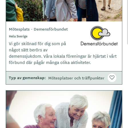
Mötesplats - Demensförbundet
L
o
Hela Sverige
g
Vi gör skillnad för dig som på
o
något sätt berörs av
t
demenssjukdom. Våra lokala föreningar är hjärtat i vårt
y
förbund där pågår många olika aktiviteter.
p
e
Typ av gemenskap
Mötesplatser och träffpunkter
B
i
l
d
e
r