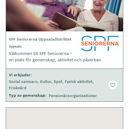
SPF Seniorerna Uppsaladistriktet
L
o
Uppsala
g
Välkommen till SPF Seniorerna –
o
en plats för gemenskap, aktivitet och påverkan.
t
y
Vi erbjuder
p
Social samvaro
Kultur
Spel
Fysisk aktivitet
e
Friskvård
Typ av gemenskap
Pensionärsorganisationer