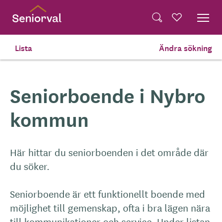
Skip
Dela på Twitter
to
Powered by
Translate
Sök
Favoriter
main
Dela via e-post
content
Lista
Ändra sökning
Hem
Seniorboende
Seniorboende i Nybro
kommun
Här hittar du seniorboenden i det område där
du söker.
Seniorboende är ett funktionellt boende med
möjlighet till gemenskap, ofta i bra lägen nära
till kommunikationer och service. Under listan