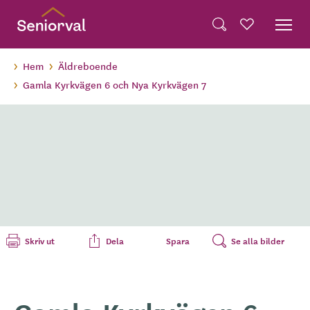
Skip
Dela på Twitter
to
Sök
Favoriter
main
Dela via e-post
content
Hem
Äldreboende
Gamla Kyrkvägen 6 och Nya Kyrkvägen 7
Skriv ut
Dela
Spara
Se alla bilder