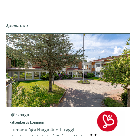
Sponsrade
B
i
l
d
e
r
Björkhaga
L
o
Falkenbergs kommun
g
Humana Björkhaga är ett tryggt
o