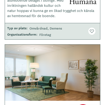
äldreboende beläget i Slöinge. Med
t
inriktningen halländsk kultur och
y
natur hoppas vi kunna ge en ökad trygghet och känsla
p
av hemtrevnad för de boende.
e
Typ av plats
Omvårdnad
Demens
Organisationsform
Företag
B
i
l
d
e
r