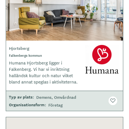
e
r
Hjortsberg
L
o
Falkenbergs kommun
g
Humana Hjortsberg ligger i
o
Falkenberg. Vi har vi inriktning
t
halländsk kultur och natur vilket
y
bland annat speglas i aktiviteterna.
p
e
Typ av plats
Demens
Omvårdnad
Organisationsform
Företag