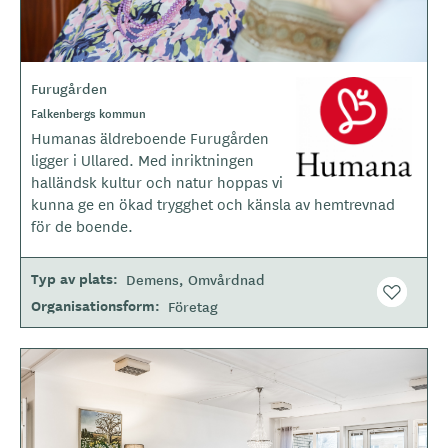
Furugården
L
o
Falkenbergs kommun
g
Humanas äldreboende Furugården
o
ligger i Ullared. Med inriktningen
t
halländsk kultur och natur hoppas vi
y
kunna ge en ökad trygghet och känsla av hemtrevnad
p
för de boende.
e
Typ av plats
Demens
Omvårdnad
Organisationsform
Företag
B
i
l
d