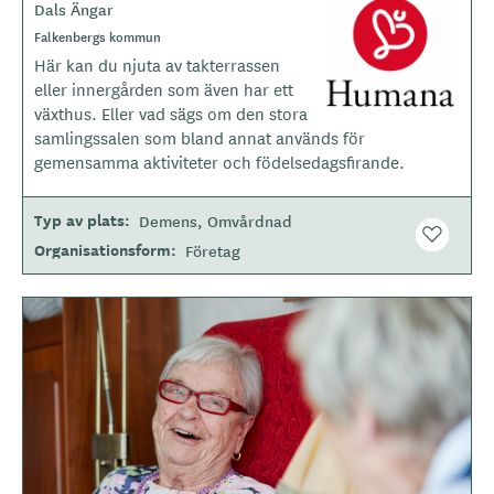
Dals Ängar
L
o
Falkenbergs kommun
g
Här kan du njuta av takterrassen
o
eller innergården som även har ett
t
växthus. Eller vad sägs om den stora
y
samlingssalen som bland annat används för
p
gemensamma aktiviteter och födelsedagsfirande.
e
Typ av plats
Demens
Omvårdnad
Organisationsform
Företag
B
i
l
d
e
r