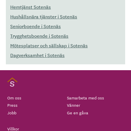
Hemtjänst Sotenäs
Hushållsnära tjänster i Sotenäs
Seniorboende i Sotenäs
Trygghetsboende i Sotenäs
Mötesplatser och sällskap i Sotenäs
Dagverksamhet i Sotenäs
Om oss
Samarbeta med oss
Press
Vänner
Jobb
Ge en gåva
Villkor