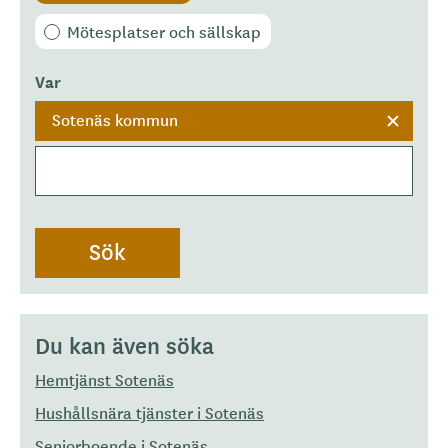
Mötesplatser och sällskap
Var
Sotenäs kommun
Du kan även söka
Hemtjänst Sotenäs
Hushållsnära tjänster i Sotenäs
Seniorboende i Sotenäs