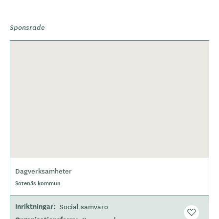
Sponsrade
Dagverksamheter
O
Sotenäs kommun
m
r
å
Inriktningar
Social samvaro
d
e