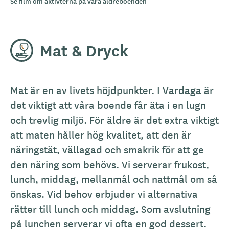
Se film om aktivterna på våra äldreboenden
Mat & Dryck
A
Mat är en av livets höjdpunkter. I Vardaga är
l
det viktigt att våra boende får äta i en lugn
l
och trevlig miljö. För äldre är det extra viktigt
m
att maten håller hög kvalitet, att den är
ä
näringstät, vällagad och smakrik för att ge
n
den näring som behövs. Vi serverar frukost,
b
lunch, middag, mellanmål och nattmål om så
e
önskas. Vid behov erbjuder vi alternativa
s
rätter till lunch och middag. Som avslutning
k
på lunchen serverar vi ofta en god dessert.