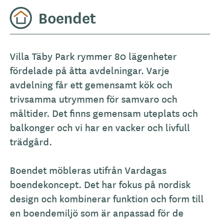
Boendet
A
Villa Täby Park rymmer 80 lägenheter
l
fördelade på åtta avdelningar. Varje
l
avdelning får ett gemensamt kök och
m
trivsamma utrymmen för samvaro och
ä
måltider. Det finns gemensam uteplats och
n
balkonger och vi har en vacker och livfull
b
trädgård.
e
s
Boendet möbleras utifrån Vardagas
k
boendekoncept. Det har fokus på nordisk
r
design och kombinerar funktion och form till
i
en boendemiljö som är anpassad för de