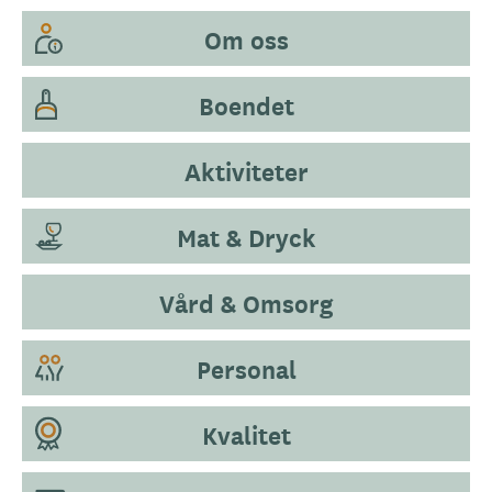
Om oss
Boendet
Aktiviteter
Mat & Dryck
Vård & Omsorg
Personal
Kvalitet