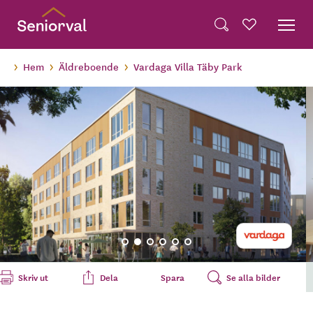
Skip
Dela på Twitter
to
Powered by
Translate
Sök
Favoriter
main
Dela via e-post
content
Hem
Äldreboende
Vardaga Villa Täby Park
Skriv ut
Dela
Spara
Se alla bilder