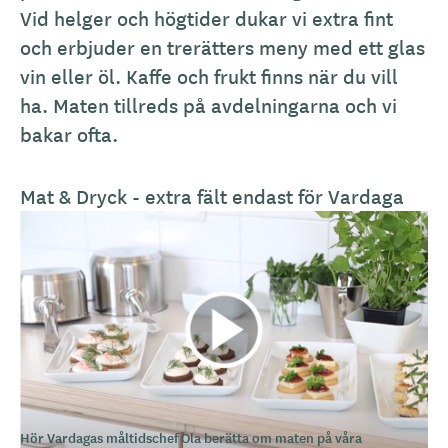
r
Vid helger och högtider dukar vi extra fint
i
och erbjuder en trerätters meny med ett glas
v
vin eller öl. Kaffe och frukt finns när du vill
n
ha. Maten tillreds på avdelningarna och vi
i
bakar ofta.
n
g
Mat & Dryck - extra fält endast för Vardaga
Hör Vardagas måltidschef Ola berätta om maten på våra