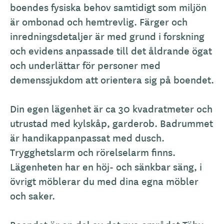
v
boendes fysiska behov samtidigt som miljön
n
är ombonad och hemtrevlig. Färger och
i
inredningsdetaljer är med grund i forskning
n
och evidens anpassade till det åldrande ögat
g
och underlättar för personer med
demenssjukdom att orientera sig på boendet.
Din egen lägenhet är ca 30 kvadratmeter och
utrustad med kylskåp, garderob. Badrummet
är handikappanpassat med dusch.
Trygghetslarm och rörelselarm finns.
Lägenheten har en höj- och sänkbar säng, i
övrigt möblerar du med dina egna möbler
och saker.