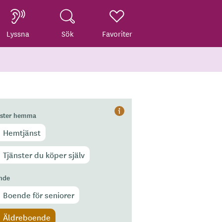
Lyssna
Sök
Favoriter
nster hemma
Hjälp
Hemtjänst
Tjänster du köper själv
nde
Boende för seniorer
Äldreboende