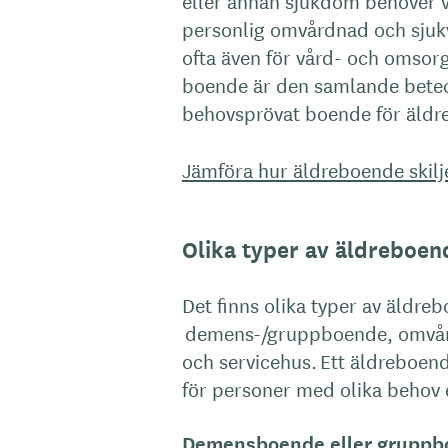
eller annan sjukdom behöver v
personlig omvårdnad och sjuk
ofta även för vård- och omsorg
boende är den samlande beteck
behovsprövat boende för äldre
Jämföra hur äldreboende skilj
Olika typer av äldreboen
Det finns olika typer av äldre
demens-/gruppboende, omvård
och servicehus. Ett äldreboen
för personer med olika behov 
Demensboende eller gruppbo