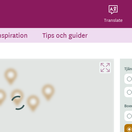
Dela på Twitter
Powered by
Translate
Dela via e-post
Translate
nspiration
Tips och guider
Tjä
Boe