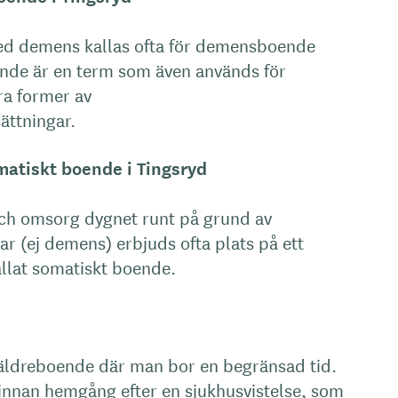
ed demens kallas ofta för demensboende
de är en term som även används för
a former av
ättningar.
atiskt boende i Tingsryd
ch omsorg dygnet runt på grund av
r (ej demens) erbjuds ofta plats på ett
lat somatiskt boende.
 äldreboende där man bor en begränsad tid.
 innan hemgång efter en sjukhusvistelse, som