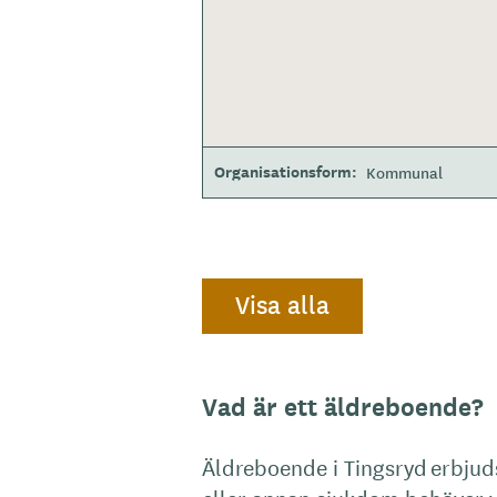
Organisationsform
Kommunal
Visa alla
Vad är ett äldreboende?
Äldreboende i Tingsryd erbju