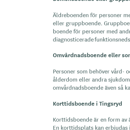
Äldreboenden för personer m
eller gruppboende. Gruppboen
boende för personer med andr
diagnosticerade funktionsneds
Omvårdnadsboende eller som
Personer som behöver vård- o
ålderdom eller andra sjukdoma
omvårdnadsboende även så kal
Korttidsboende i Tingsryd
Korttidsboende är en form av
En korttidsplats kan erbjudas