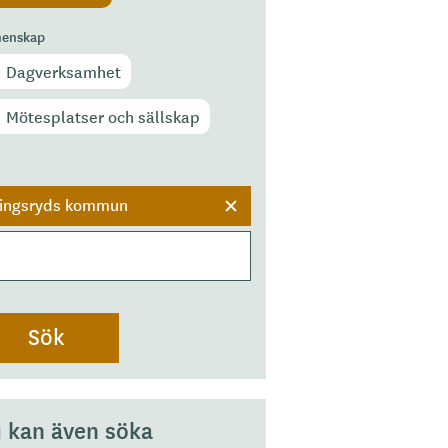
enskap
Dagverksamhet
Mötesplatser och sällskap
r
ingsryds kommun
 kan även söka