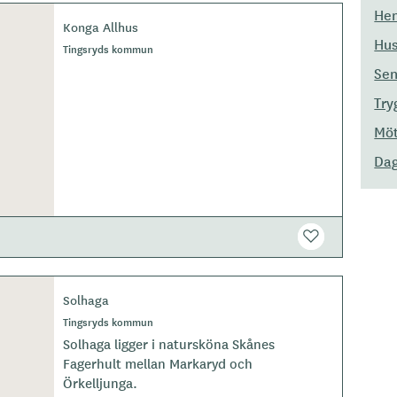
Hem
Konga Allhus
Hus
Tingsryds kommun
Sen
Try
Möt
Dag
Solhaga
Tingsryds kommun
Solhaga ligger i natursköna Skånes
Fagerhult mellan Markaryd och
Örkelljunga.