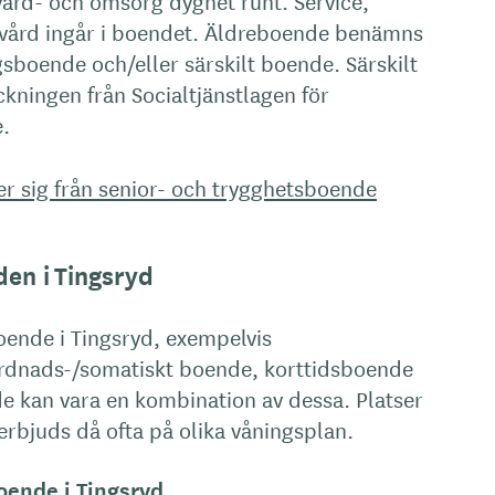
ård- och omsorg dygnet runt. Service,
vård ingår i boendet. Äldreboende benämns
sboende och/eller särskilt boende. Särskilt
ningen från Socialtjänstlagen för
.
er sig från senior- och trygghetsboende
den i Tingsryd
boende i Tingsryd, exempelvis
nads-/somatiskt boende, korttidsboende
de kan vara en kombination av dessa. Platser
erbjuds då ofta på olika våningsplan.
ende i Tingsryd