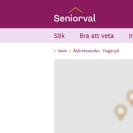
Skip
to
main
content
Sök
Bra att veta
I
Hem
Äldreboende
Tingsryd