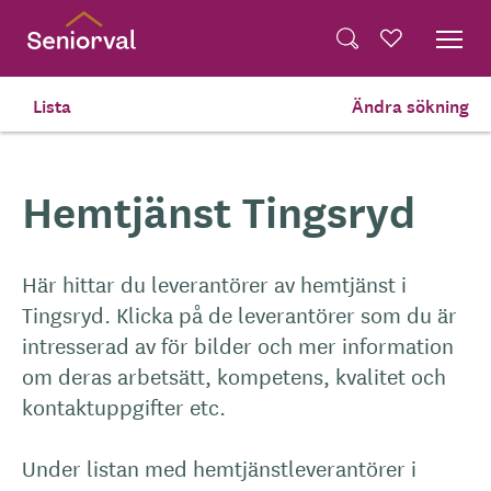
Skip
Dela på Twitter
to
Powered by
Translate
Sök
Favoriter
main
Dela via e-post
content
Lista
Ändra sökning
Hem
Hemtjänst
Tingsryd
Hemtjänst Tingsryd
Här hittar du leverantörer av hemtjänst i
Tingsryd. Klicka på de leverantörer som du är
intresserad av för bilder och mer information
om deras arbetsätt, kompetens, kvalitet och
kontaktuppgifter etc.
Under listan med hemtjänstleverantörer i