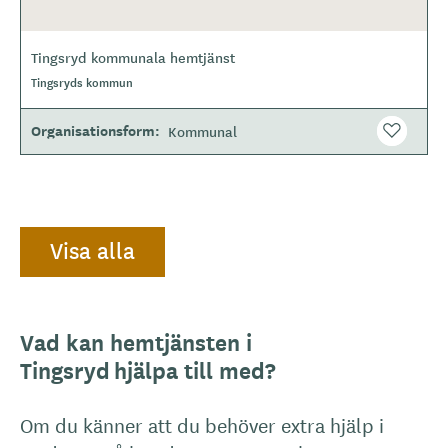
Tingsryd kommunala hemtjänst
O
Tingsryds kommun
m
r
å
Organisationsform
Kommunal
d
e
Visa alla
Vad kan hemtjänsten i
Tingsryd hjälpa till med?
Om du känner att du behöver extra hjälp i