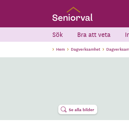
Skip
to
main
content
Sök
Bra att veta
I
Hem
Dagverksamhet
Dagverksam
Se alla bilder