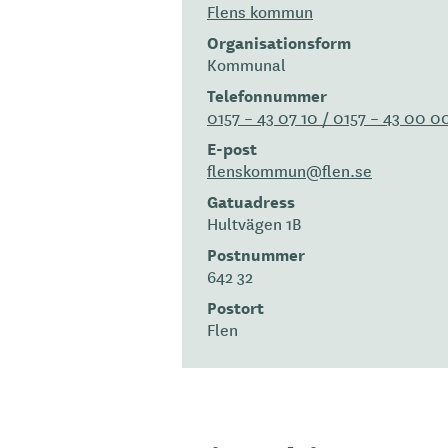
Flens kommun
Organisationsform
Kommunal
Telefonnummer
0157 – 43 07 10 / 0157 – 43 00 0
E-post
flenskommun@flen.se
Gatuadress
Hultvägen 1B
Postnummer
642 32
Postort
Flen