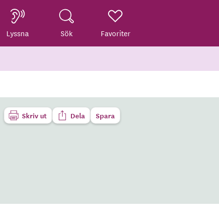
Lyssna
Sök
Favoriter
Skriv ut
Dela
Spara