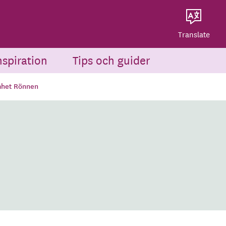
Dela på Twitter
Powered by
Translate
Dela via e-post
Translate
nspiration
Tips och guider
het Rönnen