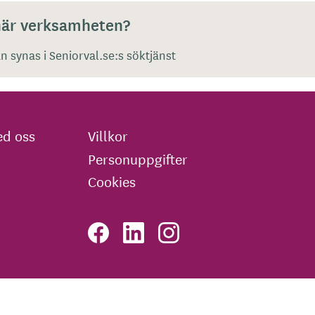
 här verksamheten?
 synas i Seniorval.se:s söktjänst
d oss
Villkor
Personuppgifter
Cookies