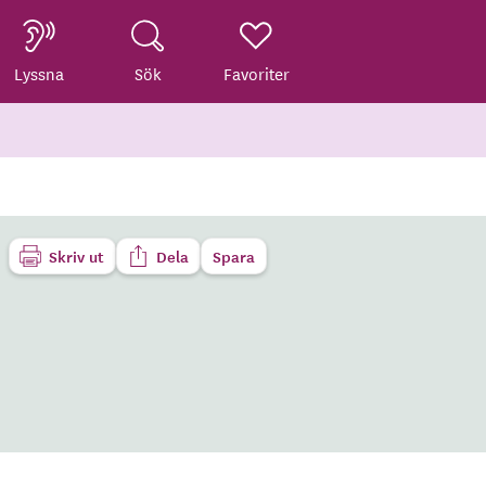
Lyssna
Sök
Favoriter
Skriv ut
Dela
Spara