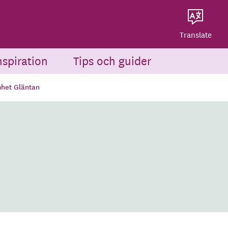
Dela på Twitter
Powered by
Translate
Dela via e-post
Translate
nspiration
Tips och guider
het Gläntan