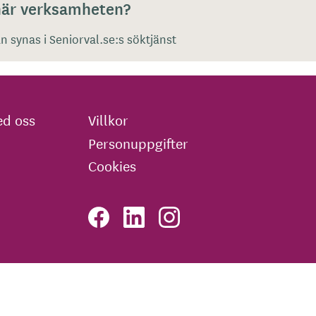
 här verksamheten?
 synas i Seniorval.se:s söktjänst
d oss
Villkor
Personuppgifter
Cookies