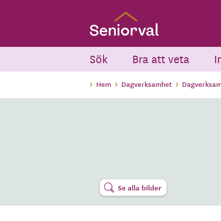
Skip
to
main
content
Sök
Bra att veta
I
Hem
Dagverksamhet
Dagverksam
Se alla bilder